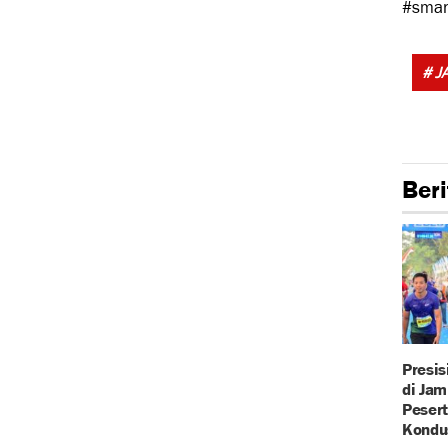
#sman
# J
Beri
Presi
di Jam
Pesert
Kondu