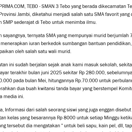
PRIMA.COM, TEBO - SMAN 3 Tebo yang berada dikecamatan T
Provinsi Jambi, diketahui menjadi salah satu SMA favorit yang 
n SMP sederajat di Tebo untuk menimba ilmu.
sayangnya, ternyata SMA yang mempunyai murid berjumlah 700
 menerapkan iuran berkedok sumbangan bantuan pendidikan,
aikan oleh salah satu wali murid.
tan ini sudah berjalan sejak anak kami masuk sekolah, sekita
ayar terakhir bulan juni 2025 sekitar Rp 280.000, sebelumny
0.000 pada bulan Mei, hitungannya Rp.70.000 untuk perbulan
rahkan dua buah kwitansi tanda bayar yang berstempel Komi
 media ini.
, Informasi dari salah seorang siswi yang juga enggan disebu
an kelas yang besarannya Rp 8000 untuk setiap Minggu ketik
ng tersebut dia mengatakan " untuk beli sapu, kain pel, dll, tap