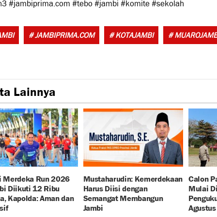
3 #jambiprima.com #tebo #jambi #komite #sekolah
AMBI
# JAMBIPRIMA.COM
# KOTAJAMBI
# MUAROJAMB
ta Lainnya
si Merdeka Run 2026
Mustaharudin: Kemerdekaan
Calon P
bi Diikuti 12 Ribu
Harus Diisi dengan
Mulai Di
a, Kapolda: Aman dan
Semangat Membangun
Penguku
sif
Jambi
Agustus