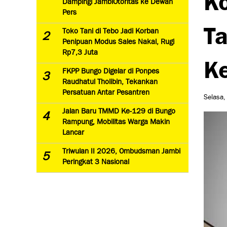
Dampingi JambiOtoritas ke Dewan
Pers
Ta
Toko Tani di Tebo Jadi Korban
2
Penipuan Modus Sales Nakal, Rugi
Rp7,3 Juta
K
FKPP Bungo Digelar di Ponpes
3
Raudhatul Tholibin, Tekankan
Persatuan Antar Pesantren
Selasa,
Jalan Baru TMMD Ke-129 di Bungo
4
Rampung, Mobilitas Warga Makin
Lancar
Triwulan II 2026, Ombudsman Jambi
5
Peringkat 3 Nasional