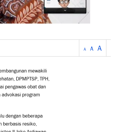
A
A
A
pembangunan mewakili
ehatan, DPMPTSP, TPH,
ai pengawas obat dan
a advokasi program
lalu dengan beberapa
 berbasis resiko,
ten II Joko Ardiawan,