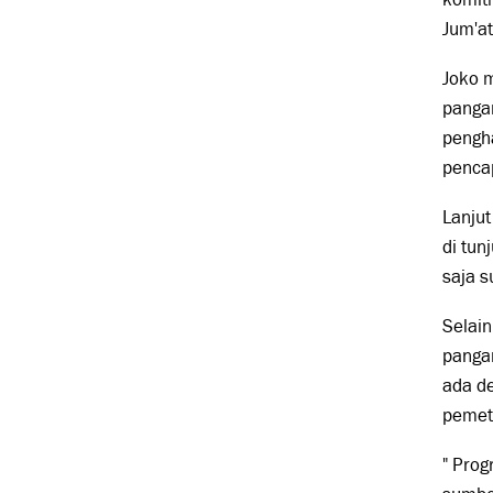
Jum'at
Joko 
panga
pengh
penca
Lanjut
di tun
saja s
Selain
pangan
ada d
pemet
" Prog