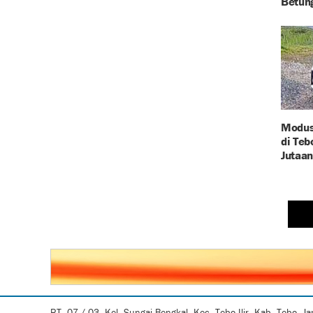
Betun
Modus
di Teb
Jutaan
RT. 07 / 03, Kel. Sungai Bengkal, Kec. Tebo Ilir, Kab. Tebo, J