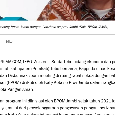
eeting bpom Jambi dengan kab/kota se prov Jambi
(Dok. BPOM JAMBI)
Editor
PRIMA.COM,TEBO- Asisten II Setda Tebo bidang ekonomi dan 
intah kabupaten (Pemkab) Tebo bersama, Bappeda dinas kes
dan Disbunnak zoom meeting di ruang rapat sekda dengan bal
an (BPOM) di ikuti oleh Kab/Kota se Prov Jambi dalam rangk
ota Pangan Aman.
an program ini diinisiasi oleh BPOM Jambi sejak tahun 2021 
nya, mulai dari penyelenggaraan pengawasan pangan, perizinan
men Kab/Kota dalam intervensi keamanan pangan," ungkap asis