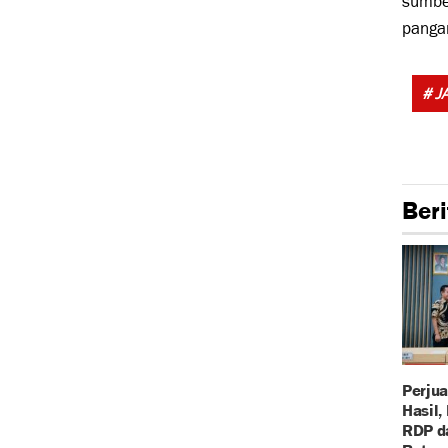
sumber
panga
# J
Beri
Perju
Hasil,
RDP d