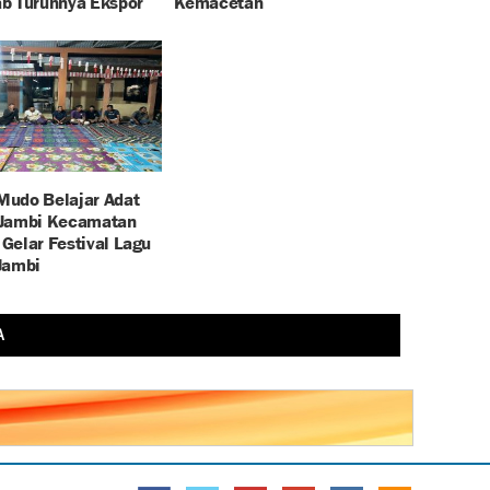
b Turunnya Ekspor
Kemacetan
udo Belajar Adat
Jambi Kecamatan
r Gelar Festival Lagu
Jambi
A