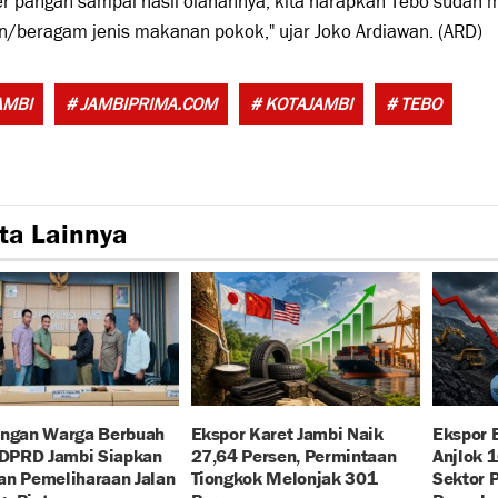
 pangan sampai hasil olahannya, kita harapkan Tebo sudah m
n/beragam jenis makanan pokok," ujar Joko Ardiawan. (ARD)
Tags:
AMBI
# JAMBIPRIMA.COM
# KOTAJAMBI
# TEBO
ta Lainnya
angan Warga Berbuah
Ekspor Karet Jambi Naik
Ekspor 
 DPRD Jambi Siapkan
27,64 Persen, Permintaan
Anjlok 
an Pemeliharaan Jalan
Tiongkok Melonjak 301
Sektor 