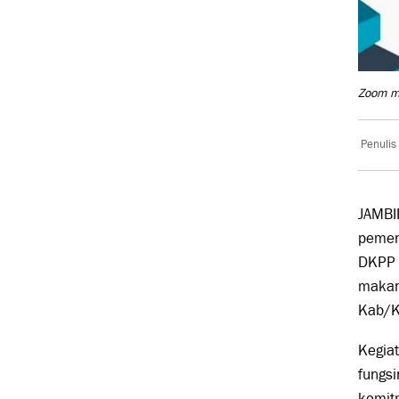
Zoom m
Penulis
JAMBI
pemer
DKPP 
makan
Kab/K
Kegiat
fungsi
komit