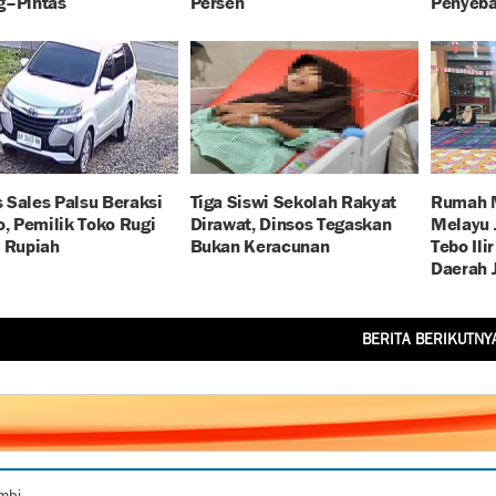
g–Pintas
Persen
Penyeba
 Sales Palsu Beraksi
Tiga Siswi Sekolah Rakyat
Rumah M
o, Pemilik Toko Rugi
Dirawat, Dinsos Tegaskan
Melayu 
 Rupiah
Bukan Keracunan
Tebo Ili
Daerah 
BERITA BERIKUTNY
ambi