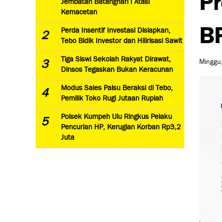
Jembatan Batanghari I Atasi
Kemacetan
B
Perda Insentif Investasi Disiapkan,
2
Tebo Bidik Investor dan Hilirisasi Sawit
Tiga Siswi Sekolah Rakyat Dirawat,
3
Minggu,
Dinsos Tegaskan Bukan Keracunan
Modus Sales Palsu Beraksi di Tebo,
4
Pemilik Toko Rugi Jutaan Rupiah
Polsek Kumpeh Ulu Ringkus Pelaku
5
Pencurian HP, Kerugian Korban Rp3,2
Juta