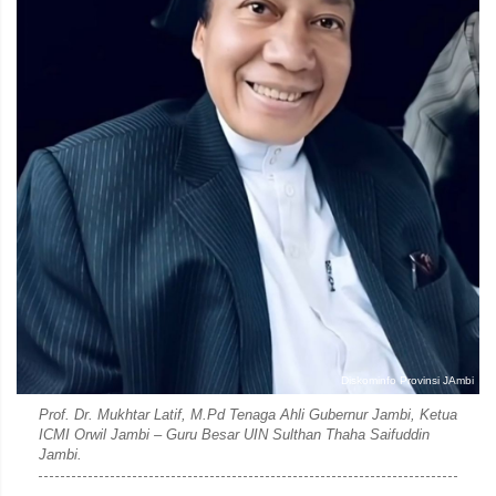
Diskominfo Provinsi JAmbi
Prof. Dr. Mukhtar Latif, M.Pd Tenaga Ahli Gubernur Jambi, Ketua
ICMI Orwil Jambi – Guru Besar UIN Sulthan Thaha Saifuddin
Jambi.