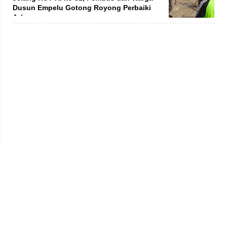
Dusun Empelu Gotong Royong Perbaiki
Jalan
Privacy Policy
Kode Etik
Redaksi
Tentang Kami
Disclaimer
Pedoman Media Siber
© 2026 jambiprima.com