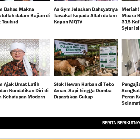
m Bahas Makna
Aa Gym Jelaskan Dahsyatnya
Meriah!
atullah dalam Kajian di
Tawakal kepada Allah dalam
Muara K
 Tauhiid
Kajian MQTV
315 Kaf
Syiar Is
m Ajak Umat Latih
Stok Hewan Kurban di Tebo
Pengaji
dan Kendalikan Diri di
Aman, Sapi hingga Domba
Sengkat
h Kehidupan Modern
Dipastikan Cukup
Peran K
Selamat
BERITA BERIKUTNY