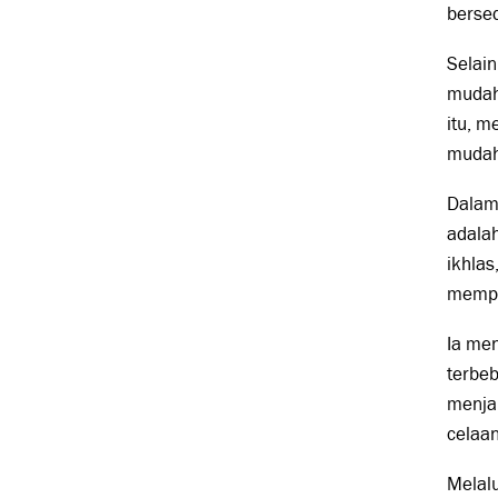
bersed
Selain
mudah 
itu, 
mudah
Dalam
adalah
ikhlas
mempe
Ia me
terbeb
menja
celaan
Melal