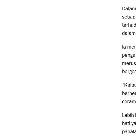
Dalam
setiap
terhad
dalam
Ia me
pengak
merusa
berge
“Kalau
berhen
ceram
Lebih 
hati y
pahala