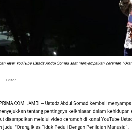
an layar YouTube Ustadz Abdul Somad saat menyampaikan ceramah “Orang
Editor
PRIMA.COM, JAMBI — Ustadz
Abdul Somad
kembali menyampai
enyejukkan tentang pentingnya keikhlasan dalam kehidupan s
ut disampaikan melalui video ceramah di kanal
YouTube
Ustad
n judul
“Orang Iklas Tidak Peduli Dengan Penilaian Manusia”
.