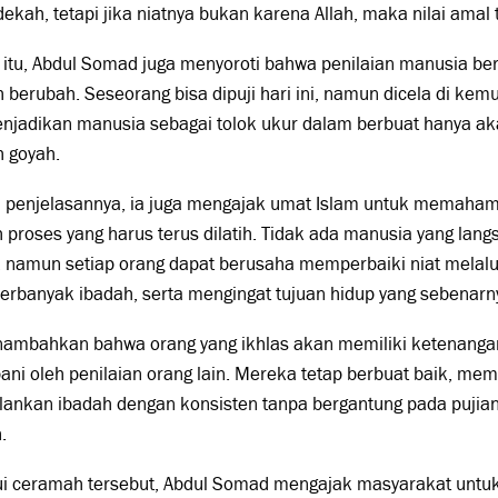
ekah, tetapi jika niatnya bukan karena Allah, maka nilai amal 
 itu, Abdul Somad juga menyoroti bahwa penilaian manusia bers
berubah. Seseorang bisa dipuji hari ini, namun dicela di kemu
menjadikan manusia sebagai tolok ukur dalam berbuat hanya 
 goyah.
 penjelasannya, ia juga mengajak umat Islam untuk memaham
 proses yang harus terus dilatih. Tidak ada manusia yang la
, namun setiap orang dapat berusaha memperbaiki niat melalui 
rbanyak ibadah, serta mengingat tujuan hidup yang sebenarn
nambahkan bahwa orang yang ikhlas akan memiliki ketenangan
ani oleh penilaian orang lain. Mereka tetap berbuat baik, m
lankan ibadah dengan konsisten tanpa bergantung pada pujian
.
ui ceramah tersebut, Abdul Somad mengajak masyarakat unt