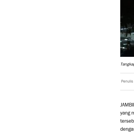
Tangkap
Penulis
JAMBI
yang m
terseb
denga