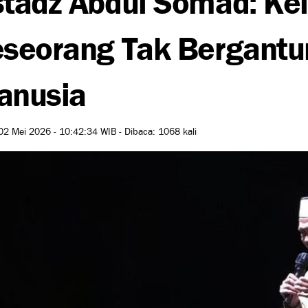
seorang Tak Bergantu
anusia
02 Mei 2026 - 10:42:34 WIB - Dibaca: 1068 kali