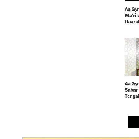
Aa Gy
Ma’rif
Daarut
Aa Gy
Sabar 
Tenga