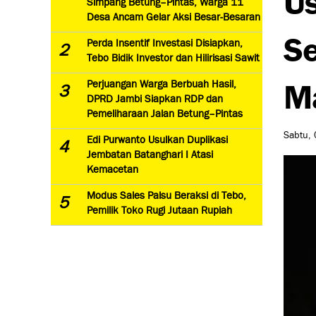
Simpang Betung–Pintas, Warga 11
Desa Ancam Gelar Aksi Besar-Besaran
Se
Perda Insentif Investasi Disiapkan,
2
Tebo Bidik Investor dan Hilirisasi Sawit
M
Perjuangan Warga Berbuah Hasil,
3
DPRD Jambi Siapkan RDP dan
Pemeliharaan Jalan Betung–Pintas
Sabtu, 
Edi Purwanto Usulkan Duplikasi
4
Jembatan Batanghari I Atasi
Kemacetan
Modus Sales Palsu Beraksi di Tebo,
5
Pemilik Toko Rugi Jutaan Rupiah