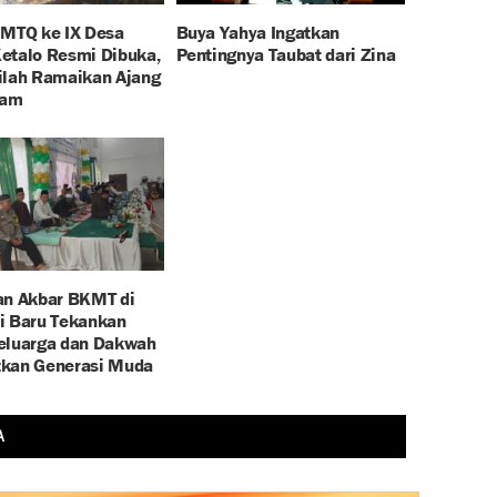
 MTQ ke IX Desa
Buya Yahya Ingatkan
etalo Resmi Dibuka,
Pentingnya Taubat dari Zina
ilah Ramaikan Ajang
lam
an Akbar BKMT di
i Baru Tekankan
eluarga dan Dakwah
kan Generasi Muda
A