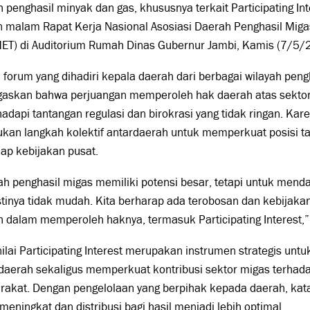
 penghasil minyak dan gas, khususnya terkait Participating Int
 malam Rapat Kerja Nasional Asosiasi Daerah Penghasil Miga
ET) di Auditorium Rumah Dinas Gubernur Jambi, Kamis (7/5
forum yang dihadiri kepala daerah dari berbagai wilayah pengha
askan bahwa perjuangan memperoleh hak daerah atas sektor
dapi tantangan regulasi dan birokrasi yang tidak ringan. Kare
ukan langkah kolektif antardaerah untuk memperkuat posisi 
ap kebijakan pusat.
h penghasil migas memiliki potensi besar, tetapi untuk mend
tinya tidak mudah. Kita berharap ada terobosan dan kebijak
 dalam memperoleh haknya, termasuk Participating Interest,” u
ilai Participating Interest merupakan instrumen strategis un
 daerah sekaligus memperkuat kontribusi sektor migas terhad
rakat. Dengan pengelolaan yang berpihak kepada daerah, kat
meningkat dan distribusi bagi hasil menjadi lebih optimal.