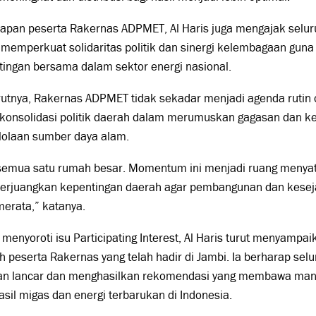
dapan peserta Rakernas ADPMET, Al Haris juga mengajak selur
 memperkuat solidaritas politik dan sinergi kelembagaan gu
ingan bersama dalam sektor energi nasional.
tnya, Rakernas ADPMET tidak sekadar menjadi agenda rutin or
konsolidasi politik daerah dalam merumuskan gagasan dan kebi
lolaan sumber daya alam.
 semua satu rumah besar. Momentum ini menjadi ruang menya
rjuangkan kepentingan daerah agar pembangunan dan keseja
merata,” katanya.
 menyoroti isu Participating Interest, Al Haris turut menyampa
h peserta Rakernas yang telah hadir di Jambi. Ia berharap sel
lan lancar dan menghasilkan rekomendasi yang membawa manf
sil migas dan energi terbarukan di Indonesia.