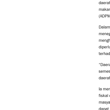
daerah
makan
(ADPM
Dalam 
meneg
mengha
diperl
terhad
“Daera
semes
daerah
Ia men
fiskal
masya
dapat 