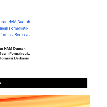
an HAM Daerah
Masih Formalistik,
eformasi Berbasis
A