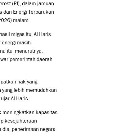
erest (PI), dalam jamuan
s dan Energi Terbarukan
/2026) malam.
sil migas itu, Al Haris
 energi masih
na itu, menurutnya,
tawar pemerintah daerah
apatkan hak yang
an yang lebih memudahkan
jar Al Haris.
tuk meningkatkan kapasitas
ap kesejahteraan
a dia, penerimaan negara