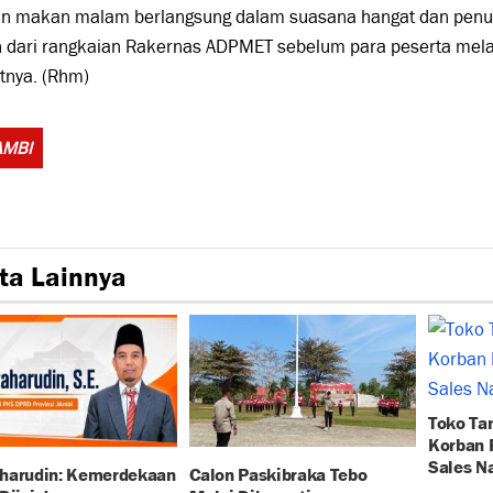
n makan malam berlangsung dalam suasana hangat dan penu
n dari rangkaian Rakernas ADPMET sebelum para peserta mel
tnya. (Rhm)
Tags:
AMBI
ta Lainnya
Toko Tan
Korban 
Sales Na
harudin: Kemerdekaan
Calon Paskibraka Tebo