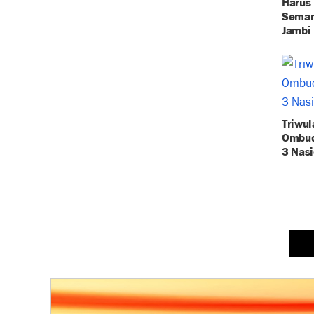
Harus 
Seman
Jambi
Triwul
Ombud
3 Nasi