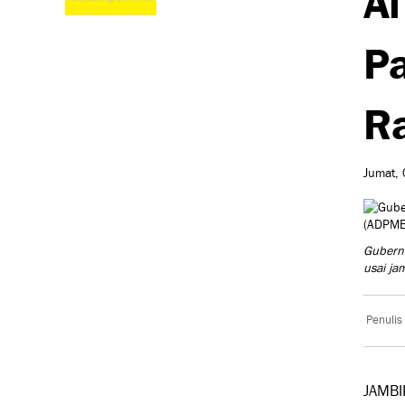
Pa
R
Jumat, 
Gubernu
usai j
Penulis
JAMBI