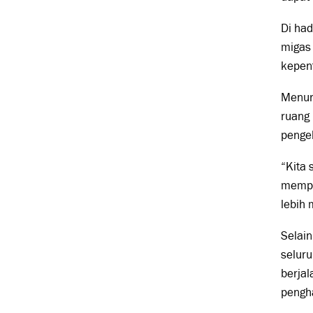
Di ha
migas
kepent
Menuru
ruang 
penge
“Kita
mempe
lebih 
Selain
seluru
berja
pengha