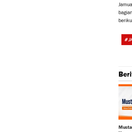
Jamua
bagia
beriku
# J
Beri
Musta