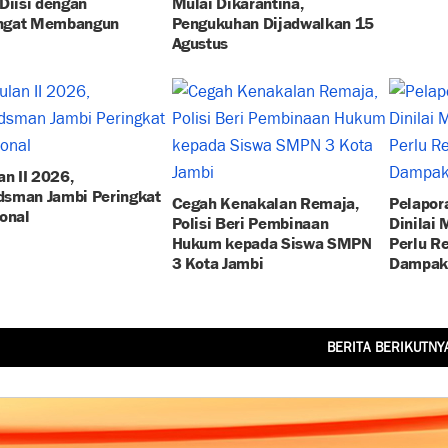
Diisi dengan
Mulai Dikarantina,
gat Membangun
Pengukuhan Dijadwalkan 15
Agustus
an II 2026,
sman Jambi Peringkat
Cegah Kenakalan Remaja,
Pelapor
onal
Polisi Beri Pembinaan
Dinilai 
Hukum kepada Siswa SMPN
Perlu R
3 Kota Jambi
Dampak
BERITA BERIKUTNY