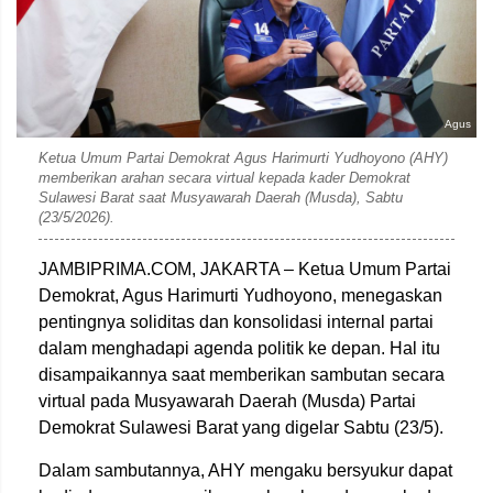
Agus
Ketua Umum Partai Demokrat Agus Harimurti Yudhoyono (AHY)
memberikan arahan secara virtual kepada kader Demokrat
Sulawesi Barat saat Musyawarah Daerah (Musda), Sabtu
(23/5/2026).
JAMBIPRIMA.COM, JAKARTA – Ketua Umum Partai
Demokrat,
Agus Harimurti Yudhoyono
, menegaskan
pentingnya soliditas dan konsolidasi internal partai
dalam menghadapi agenda politik ke depan. Hal itu
disampaikannya saat memberikan sambutan secara
virtual pada Musyawarah Daerah (Musda) Partai
Demokrat Sulawesi Barat yang digelar Sabtu (23/5).
Dalam sambutannya, AHY mengaku bersyukur dapat