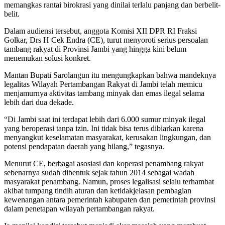
memangkas rantai birokrasi yang dinilai terlalu panjang dan berbelit-
belit.
Dalam audiensi tersebut, anggota Komisi XII DPR RI Fraksi
Golkar, Drs H Cek Endra (CE), turut menyoroti serius persoalan
tambang rakyat di Provinsi Jambi yang hingga kini belum
menemukan solusi konkret.
Mantan Bupati Sarolangun itu mengungkapkan bahwa mandeknya
legalitas Wilayah Pertambangan Rakyat di Jambi telah memicu
menjamurnya aktivitas tambang minyak dan emas ilegal selama
lebih dari dua dekade.
“Di Jambi saat ini terdapat lebih dari 6.000 sumur minyak ilegal
yang beroperasi tanpa izin. Ini tidak bisa terus dibiarkan karena
menyangkut keselamatan masyarakat, kerusakan lingkungan, dan
potensi pendapatan daerah yang hilang,” tegasnya.
Menurut CE, berbagai asosiasi dan koperasi penambang rakyat
sebenarnya sudah dibentuk sejak tahun 2014 sebagai wadah
masyarakat penambang. Namun, proses legalisasi selalu terhambat
akibat tumpang tindih aturan dan ketidakjelasan pembagian
kewenangan antara pemerintah kabupaten dan pemerintah provinsi
dalam penetapan wilayah pertambangan rakyat.