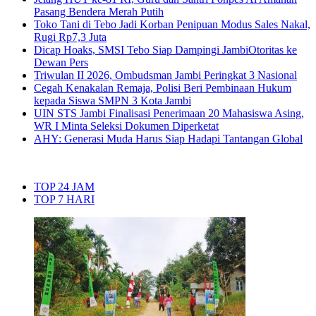
Pasang Bendera Merah Putih
Toko Tani di Tebo Jadi Korban Penipuan Modus Sales Nakal,
Rugi Rp7,3 Juta
Dicap Hoaks, SMSI Tebo Siap Dampingi JambiOtoritas ke
Dewan Pers
Triwulan II 2026, Ombudsman Jambi Peringkat 3 Nasional
Cegah Kenakalan Remaja, Polisi Beri Pembinaan Hukum
kepada Siswa SMPN 3 Kota Jambi
UIN STS Jambi Finalisasi Penerimaan 20 Mahasiswa Asing,
WR I Minta Seleksi Dokumen Diperketat
AHY: Generasi Muda Harus Siap Hadapi Tantangan Global
TOP 24 JAM
TOP 7 HARI