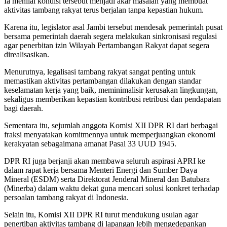
Ia menilai kondisi tersebut menjadi akar masalah yang membuat
aktivitas tambang rakyat terus berjalan tanpa kepastian hukum.
Karena itu, legislator asal Jambi tersebut mendesak pemerintah pusat
bersama pemerintah daerah segera melakukan sinkronisasi regulasi
agar penerbitan izin Wilayah Pertambangan Rakyat dapat segera
direalisasikan.
Menurutnya, legalisasi tambang rakyat sangat penting untuk
memastikan aktivitas pertambangan dilakukan dengan standar
keselamatan kerja yang baik, meminimalisir kerusakan lingkungan,
sekaligus memberikan kepastian kontribusi retribusi dan pendapatan
bagi daerah.
Sementara itu, sejumlah anggota Komisi XII DPR RI dari berbagai
fraksi menyatakan komitmennya untuk memperjuangkan ekonomi
kerakyatan sebagaimana amanat Pasal 33 UUD 1945.
DPR RI juga berjanji akan membawa seluruh aspirasi APRI ke
dalam rapat kerja bersama Menteri Energi dan Sumber Daya
Mineral (ESDM) serta Direktorat Jenderal Mineral dan Batubara
(Minerba) dalam waktu dekat guna mencari solusi konkret terhadap
persoalan tambang rakyat di Indonesia.
Selain itu, Komisi XII DPR RI turut mendukung usulan agar
penertiban aktivitas tambang di lapangan lebih mengedepankan