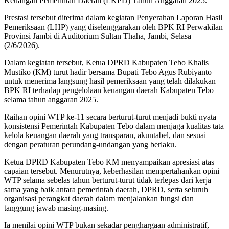
Keuangan Pemerintah Daerah (LKPD) Tahun Anggaran 2025.
Prestasi tersebut diterima dalam kegiatan Penyerahan Laporan Hasil
Pemeriksaan (LHP) yang diselenggarakan oleh BPK RI Perwakilan
Provinsi Jambi di Auditorium Sultan Thaha, Jambi, Selasa
(2/6/2026).
Dalam kegiatan tersebut, Ketua DPRD Kabupaten Tebo Khalis
Mustiko (KM) turut hadir bersama Bupati Tebo Agus Rubiyanto
untuk menerima langsung hasil pemeriksaan yang telah dilakukan
BPK RI terhadap pengelolaan keuangan daerah Kabupaten Tebo
selama tahun anggaran 2025.
Raihan opini WTP ke-11 secara berturut-turut menjadi bukti nyata
konsistensi Pemerintah Kabupaten Tebo dalam menjaga kualitas tata
kelola keuangan daerah yang transparan, akuntabel, dan sesuai
dengan peraturan perundang-undangan yang berlaku.
Ketua DPRD Kabupaten Tebo KM menyampaikan apresiasi atas
capaian tersebut. Menurutnya, keberhasilan mempertahankan opini
WTP selama sebelas tahun berturut-turut tidak terlepas dari kerja
sama yang baik antara pemerintah daerah, DPRD, serta seluruh
organisasi perangkat daerah dalam menjalankan fungsi dan
tanggung jawab masing-masing.
Ia menilai opini WTP bukan sekadar penghargaan administratif,