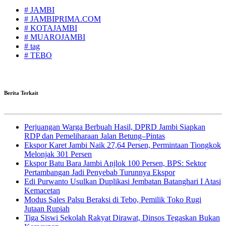
# JAMBI
# JAMBIPRIMA.COM
# KOTAJAMBI
# MUAROJAMBI
# tag
# TEBO
Berita Terkait
Perjuangan Warga Berbuah Hasil, DPRD Jambi Siapkan
RDP dan Pemeliharaan Jalan Betung–Pintas
Ekspor Karet Jambi Naik 27,64 Persen, Permintaan Tiongkok
Melonjak 301 Persen
Ekspor Batu Bara Jambi Anjlok 100 Persen, BPS: Sektor
Pertambangan Jadi Penyebab Turunnya Ekspor
Edi Purwanto Usulkan Duplikasi Jembatan Batanghari I Atasi
Kemacetan
Modus Sales Palsu Beraksi di Tebo, Pemilik Toko Rugi
Jutaan Rupiah
Tiga Siswi Sekolah Rakyat Dirawat, Dinsos Tegaskan Bukan