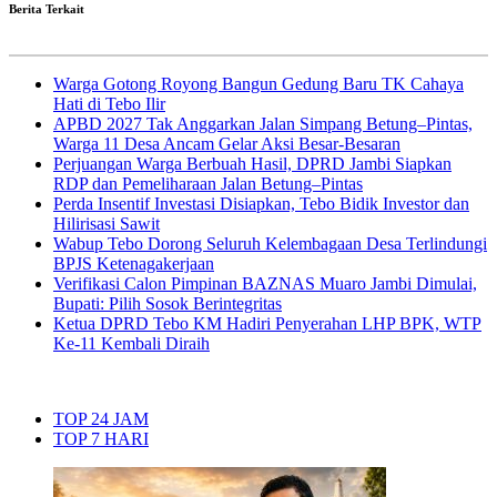
Berita Terkait
Warga Gotong Royong Bangun Gedung Baru TK Cahaya
Hati di Tebo Ilir
APBD 2027 Tak Anggarkan Jalan Simpang Betung–Pintas,
Warga 11 Desa Ancam Gelar Aksi Besar-Besaran
Perjuangan Warga Berbuah Hasil, DPRD Jambi Siapkan
RDP dan Pemeliharaan Jalan Betung–Pintas
Perda Insentif Investasi Disiapkan, Tebo Bidik Investor dan
Hilirisasi Sawit
Wabup Tebo Dorong Seluruh Kelembagaan Desa Terlindungi
BPJS Ketenagakerjaan
Verifikasi Calon Pimpinan BAZNAS Muaro Jambi Dimulai,
Bupati: Pilih Sosok Berintegritas
Ketua DPRD Tebo KM Hadiri Penyerahan LHP BPK, WTP
Ke-11 Kembali Diraih
TOP 24 JAM
TOP 7 HARI