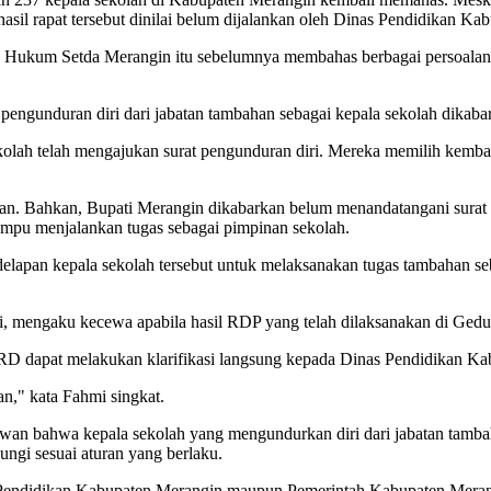
il rapat tersebut dinilai belum dijalankan oleh Dinas Pendidikan Ka
n Hukum Setda Merangin itu sebelumnya membahas berbagai persoalan
pengunduran diri dari jabatan tambahan sebagai kepala sekolah dikaba
olah telah mengajukan surat pengunduran diri. Mereka memilih kembali
uan. Bahkan, Bupati Merangin dikabarkan belum menandatangani surat 
mampu menjalankan tugas sebagai pimpinan sekolah.
lapan kepala sekolah tersebut untuk melaksanakan tugas tambahan se
, mengaku kecewa apabila hasil RDP yang telah dilaksanakan di Ged
PRD dapat melakukan klarifikasi langsung kepada Dinas Pendidikan K
an," kata Fahmi singkat.
an bahwa kepala sekolah yang mengundurkan diri dari jabatan tambah
dungi sesuai aturan yang berlaku.
as Pendidikan Kabupaten Merangin maupun Pemerintah Kabupaten Merang