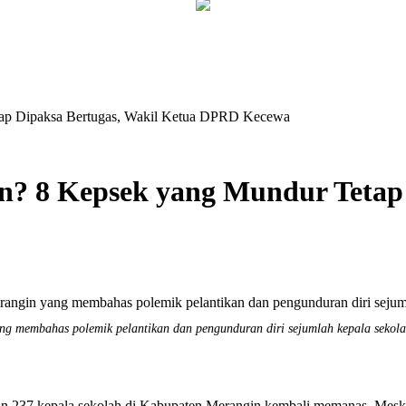
ap Dipaksa Bertugas, Wakil Ketua DPRD Kecewa
 8 Kepsek yang Mundur Tetap D
g membahas polemik pelantikan dan pengunduran diri sejumlah kepala sekol
kepala sekolah di Kabupaten Merangin kembali memanas. Meski per