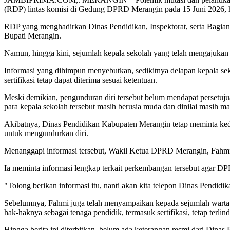
(RDP) lintas komisi di Gedung DPRD Merangin pada 15 Juni 2026, has
RDP yang menghadirkan Dinas Pendidikan, Inspektorat, serta Bagia
Bupati Merangin.
Namun, hingga kini, sejumlah kepala sekolah yang telah mengajukan 
Informasi yang dihimpun menyebutkan, sedikitnya delapan kepala sek
sertifikasi tetap dapat diterima sesuai ketentuan.
Meski demikian, pengunduran diri tersebut belum mendapat persetuj
para kepala sekolah tersebut masih berusia muda dan dinilai masih 
Akibatnya, Dinas Pendidikan Kabupaten Merangin tetap meminta kede
untuk mengundurkan diri.
Menanggapi informasi tersebut, Wakil Ketua DPRD Merangin, Fahmi
Ia meminta informasi lengkap terkait perkembangan tersebut agar D
"Tolong berikan informasi itu, nanti akan kita telepon Dinas Pendidik
Sebelumnya, Fahmi juga telah menyampaikan kepada sejumlah wartaw
hak-haknya sebagai tenaga pendidik, termasuk sertifikasi, tetap terlin
Hingga berita ini diterbitkan, belum ada keterangan resmi dari Din