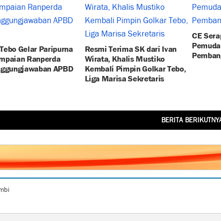
CE Sera
Pemuda,
Tebo Gelar Paripurna
Resmi Terima SK dari Ivan
Pembang
mpaian Ranperda
Wirata, Khalis Mustiko
nggungjawaban APBD
Kembali Pimpin Golkar Tebo,
Liga Marisa Sekretaris
BERITA BERIKUTNY
ambi