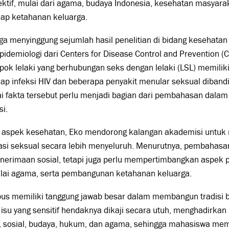
ktif, mulai dari agama, budaya Indonesia, kesehatan masyar
dap ketahanan keluarga.
ga menyinggung sejumlah hasil penelitian di bidang kesehata
pidemiologi dari Centers for Disease Control and Prevention
ok lelaki yang berhubungan seks dengan lelaki (LSL) memiliki r
ap infeksi HIV dan beberapa penyakit menular seksual diband
i fakta tersebut perlu menjadi bagian dari pembahasan dala
i.
n aspek kesehatan, Eko mendorong kalangan akademisi untuk 
asi seksual secara lebih menyeluruh. Menurutnya, pembahasan
enerimaan sosial, tetapi juga perlu mempertimbangkan aspek ps
nilai agama, serta pembangunan ketahanan keluarga.
s memiliki tanggung jawab besar dalam membangun tradisi berp
 isu yang sensitif hendaknya dikaji secara utuh, menghadirkan
h, sosial, budaya, hukum, dan agama, sehingga mahasiswa 