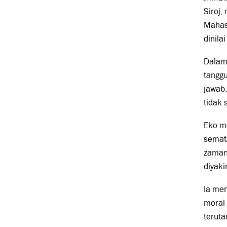
Siroj,
Mahasi
dinila
Dalam 
tanggu
jawab
tidak 
Eko me
semat
zaman
diyaki
Ia me
moral 
teruta