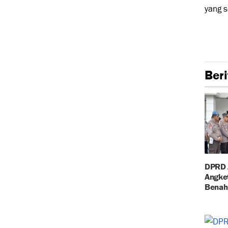
yang s
Beri
DPRD 
Angke
Benah