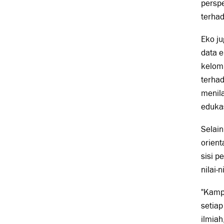
perspe
terha
Eko ju
data e
kelomp
terhad
menila
edukas
Selai
orient
sisi p
nilai-
"Kampu
setiap
ilmia