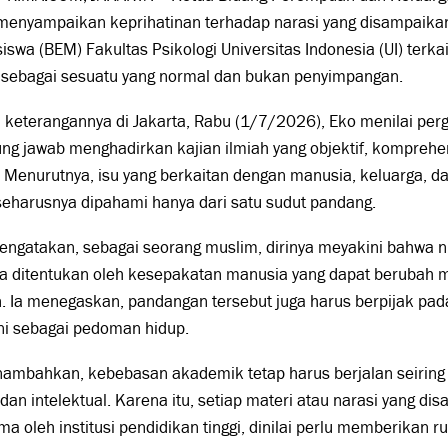
 menyampaikan keprihatinan terhadap narasi yang disampaika
swa (BEM) Fakultas Psikologi Universitas Indonesia (UI) terk
i sebagai sesuatu yang normal dan bukan penyimpangan.
keterangannya di Jakarta, Rabu (1/7/2026), Eko menilai perg
ng jawab menghadirkan kajian ilmiah yang objektif, komprehe
. Menurutnya, isu yang berkaitan dengan manusia, keluarga, 
seharusnya dipahami hanya dari satu sudut pandang.
ngatakan, sebagai seorang muslim, dirinya meyakini bahwa nil
a ditentukan oleh kesepakatan manusia yang dapat berubah 
. Ia menegaskan, pandangan tersebut juga harus berpijak pad
ni sebagai pedoman hidup.
nambahkan, kebebasan akademik tetap harus berjalan seiring
dan intelektual. Karena itu, setiap materi atau narasi yang di
ma oleh institusi pendidikan tinggi, dinilai perlu memberikan 