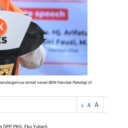
andangannya terkait narasi BEM Fakultas Psikologi UI
A
A
A
DPP PKS, Eko Yuliarti