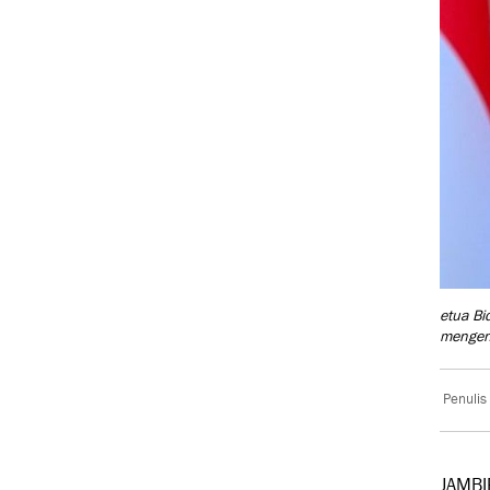
etua Bi
mengena
Penulis
JAMBI