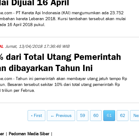
ai Dijual 16 April
ne.com - PT Kereta Api Indonesia (KAI) mengumumkan ada 23.752
ambahan kereta Lebaran 2018. Kursi tambahan tersebut akan mulai
pada 16 April 2018 pukul.
Jumat, 13/04/2018 17:36:46 WIB
AL
 dari Total Utang Pemerintah
n dibayarkan Tahun Ini
e.com - Tahun ini pemerintah akan membayar utang jatuh tempo Rp
liun. Besaran tersebut sekitar 10% dari total utang pemerintah Rp
 triliun per Februa.
« First
← Previous
59
60
61
62
Ne
mer
|
Pedoman Media Siber
|