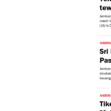
tew
Jambion
masih t
(16/4/2
NASION
Sri
Pas
Jambion
dinobat
keuanga
NASION
Tik