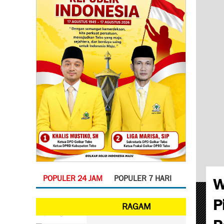
W
POPULER 24 JAM
POPULER 7 HARI
P
P
M
RAGAM
Requesting Content...
P
S
W