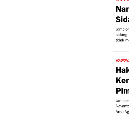
Nam
Sid
Jambion
sidang 
tidak 
NASION
Hak
Ken
Pim
Jambio
Novanto
Andi Ag