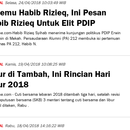
Selasa, 24/04/2018 10:03:49 WIB
AL
emu Habib Rizieq, Ini Pesan
ib Rizieq Untuk Elit PDIP
e.com-Habib Rizieq Syihab menerima kunjungan politikus PDIP Erwin
in di Mekah. Persaudaraan Alumni (PA) 212 membuka isi pertemuan
mas PA 212, Habib N.
Kamis, 19/04/2018 10:08:25 WIB
AL
ur di Tambah, Ini Rincian Hari
ur 2018
e.com - Cuti bersama lebaran 2018 ditambah tiga hari, setelah revisi
eputusan bersama (SKB) 3 menteri tentang cuti bersama dan libur
l diteken, Rabu .
Rabu, 18/04/2018 14:16:22 WIB
AL