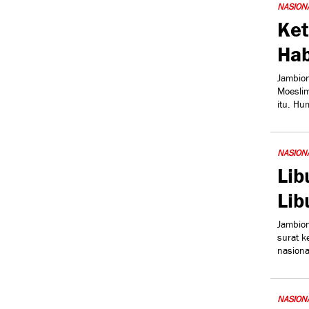
NASION
Ket
Hab
Jambion
Moeslim
itu. Hu
NASION
Lib
Lib
Jambion
surat k
nasiona
NASION