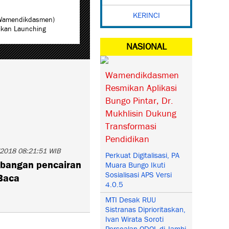
KERINCI
(Wamendikdasmen)
mikan Launching
NASIONAL
Wamendikdasmen
Resmikan Aplikasi
Bungo Pintar, Dr.
Mukhlisin Dukung
Transformasi
Pendidikan
2018 08:21:51 WIB
Perkuat Digitalisasi, PA
mbangan pencairan
Muara Bungo Ikuti
Sosialisasi APS Versi
Baca
4.0.5
MTI Desak RUU
Sistranas Diprioritaskan,
Ivan Wirata Soroti