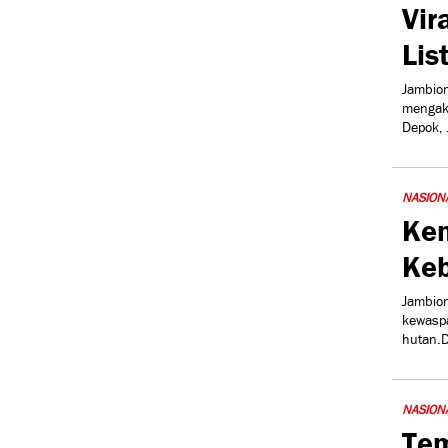
Vir
Lis
Jambion
mengak
Depok, 
NASION
Kem
Ke
Jambio
kewaspa
hutan.D
NASION
Tem