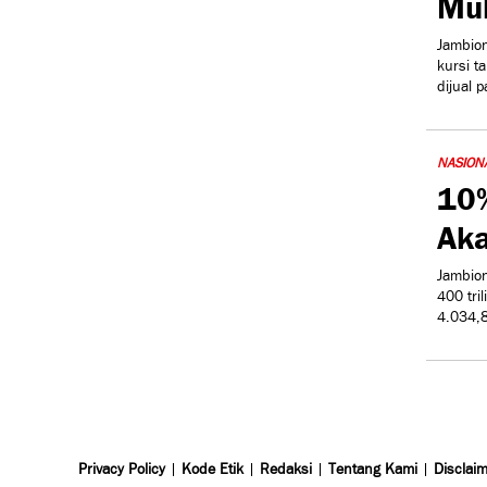
Mul
Jambio
kursi t
dijual 
NASION
10%
Aka
Jambion
400 tri
4.034,8
Privacy Policy
|
Kode Etik
|
Redaksi
|
Tentang Kami
|
Disclai