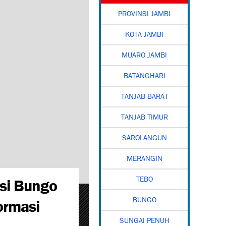
PROVINSI JAMBI
KOTA JAMBI
MUARO JAMBI
BATANGHARI
TANJAB BARAT
TANJAB TIMUR
SAROLANGUN
MERANGIN
si Bungo
TEBO
ormasi
o Ikuti
skan, Ivan
BUNGO
mbi
SUNGAI PENUH