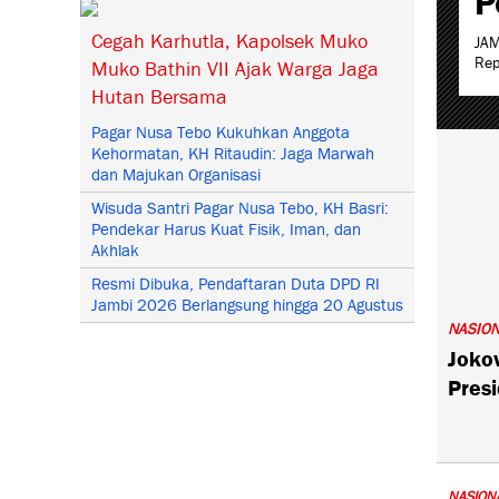
Cegah Karhutla, Kapolsek Muko
JAM
Rep
Muko Bathin VII Ajak Warga Jaga
Hutan Bersama
Pagar Nusa Tebo Kukuhkan Anggota
1
Kehormatan, KH Ritaudin: Jaga Marwah
2
dan Majukan Organisasi
3
Wisuda Santri Pagar Nusa Tebo, KH Basri:
Pendekar Harus Kuat Fisik, Iman, dan
Akhlak
Resmi Dibuka, Pendaftaran Duta DPD RI
Jambi 2026 Berlangsung hingga 20 Agustus
NASIO
Jokow
Pres
NASION