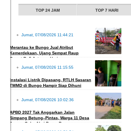
TOP 24 JAM
TOP 7 HARI
Jumat, 07/08/2026 11:44:21
EKBIS
Merantau ke Bungo Jual Atribut
Kemerdekaan, Ujang Sempat Raup
Omzet Rp5 Juta per Hari
Jumat, 07/08/2026 11:15:55
INFO DESA
Instalasi Listrik Dipasang, RTLH Sasaran
TMMD di Bungo Hampir Siap Dihuni
Jumat, 07/08/2026 10:02:36
DAERAH
APBD 2027 Tak Anggarkan Jalan
Simpang Betung–Pintas, Warga 11 Desa
Ancam Gelar Aksi Besar-Besaran