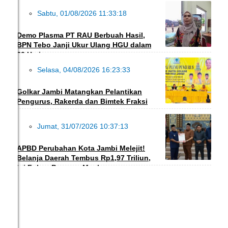
Sabtu, 01/08/2026 11:33:18
DAERAH
Demo Plasma PT RAU Berbuah Hasil,
BPN Tebo Janji Ukur Ulang HGU dalam
30 Hari
Selasa, 04/08/2026 16:23:33
DAERAH
Golkar Jambi Matangkan Pelantikan
Pengurus, Rakerda dan Bimtek Fraksi
Jumat, 31/07/2026 10:37:13
DAERAH
APBD Perubahan Kota Jambi Melejit!
Belanja Daerah Tembus Rp1,97 Triliun,
Ini Fokus Program Maulana