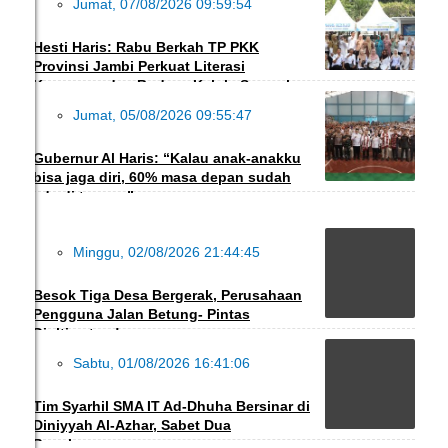
Jumat, 07/08/2026 09:59:54
EKBIS
Hesti Haris: Rabu Berkah TP PKK
Provinsi Jambi Perkuat Literasi
Keuangan dan Budaya Kelola Sampah
Jumat, 05/08/2026 09:55:47
DAERAH
Gubernur Al Haris: “Kalau anak-anakku
bisa jaga diri, 60% masa depan sudah
ada di tangan”
Minggu, 02/08/2026 21:44:45
DAERAH
Besok Tiga Desa Bergerak, Perusahaan
Pengguna Jalan Betung- Pintas
Diultimatum!
Sabtu, 01/08/2026 16:41:06
PENDIDIKAN
Tim Syarhil SMA IT Ad-Dhuha Bersinar di
Diniyyah Al-Azhar, Sabet Dua
Penghargaan