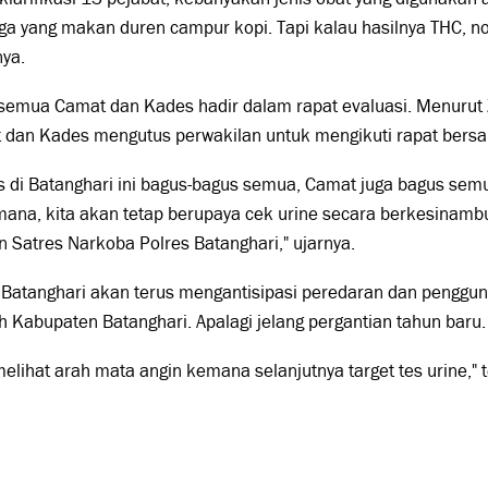
ga yang makan duren campur kopi. Tapi kalau hasilnya THC, no
nya.
semua Camat dan Kades hadir dalam rapat evaluasi. Menurut 
 dan Kades mengutus perwakilan untuk mengikuti rapat bers
 di Batanghari ini bagus-bagus semua, Camat juga bagus semu
mana, kita akan tetap berupaya cek urine secara berkesinam
 Satres Narkoba Polres Batanghari," ujarnya.
Batanghari akan terus mengantisipasi peredaran dan penggun
h Kabupaten Batanghari. Apalagi jelang pergantian tahun baru
melihat arah mata angin kemana selanjutnya target tes urine," te