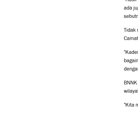
ada ju
sebut
Tidak 
Camat
"Kades
bagai
dengan
BNNK 
wilaya
"Kita 
Tags: