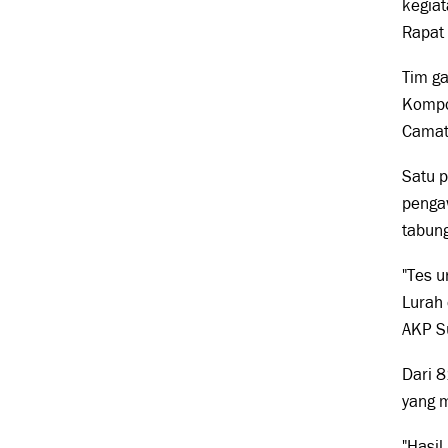
kegia
Rapat 
Tim g
Kompol
Camat
Satu p
penga
tabung
"Tes 
Lurah
AKP S
Dari 8
yang m
"Hasil