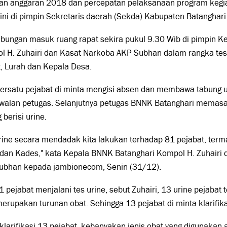
tan anggaran 2018 dan percepatan pelaksanaan program kegi
ini di pimpin Sekretaris daerah (Sekda) Kabupaten Batanghari
abungan masuk ruang rapat sekira pukul 9.30 Wib di pimpin K
 H. Zuhairi dan Kasat Narkoba AKP Subhan dalam rangka tes 
, Lurah dan Kepala Desa.
ersatu pejabat di minta mengisi absen dan membawa tabung u
walan petugas. Selanjutnya petugas BNNK Batanghari memasan
 berisi urine.
urine secara mendadak kita lakukan terhadap 81 pejabat, ter
 dan Kades," kata Kepala BNNK Batanghari Kompol H. Zuhairi 
ubhan kepada jambionecom, Senin (31/12).
1 pejabat menjalani tes urine, sebut Zuhairi, 13 urine pejabat t
erupakan turunan obat. Sehingga 13 pejabat di minta klarifik
 klarifikasi 13 pejabat, kebanyakan jenis obat yang digunakan