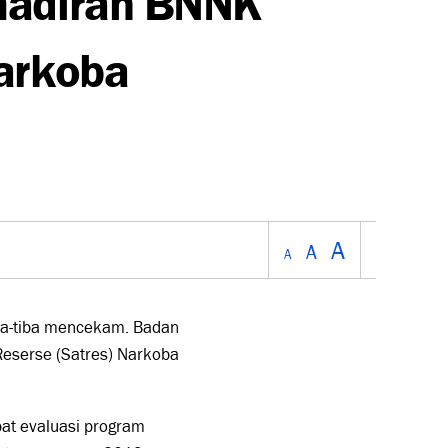
arkoba
A
A
A
iba-tiba mencekam. Badan
eserse (Satres) Narkoba
pat evaluasi program