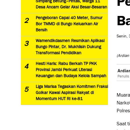
Simpang Betung–Pintas, Warga 11
Desa Ancam Gelar Aksi Besar-Besaran
Ba
Pengeboran Capai 40 Meter, Sumur
2
Bor TMMD di Bungo Keluarkan Air
Bersih
Senin, 
Wamendikdasmen Resmikan Aplikasi
3
Bungo Pintar, Dr. Mukhlisin Dukung
Transformasi Pendidikan
(Ardian
Hesti Haris: Rabu Berkah TP PKK
4
Provinsi Jambi Perkuat Literasi
Ardia
Keuangan dan Budaya Kelola Sampah
Penulis
Liga Marisa Tegaskan Komitmen Fraksi
5
Golkar Kawal Aspirasi Rakyat di
Muara 
Momentum HUT RI ke-81
Narko
Polres
Saat t