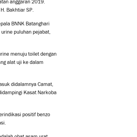
atan anggaran 2019.
 H. Bakhtiar SP.
epala BNNK Batanghari
urine puluhan pejabat,
rine menuju toilet dengan
g alat uji ke dalam
masuk didalamnya Camat,
didampingi Kasat Narkoba
erindikasi positif benzo
asi.
 adalah obat asam urat,