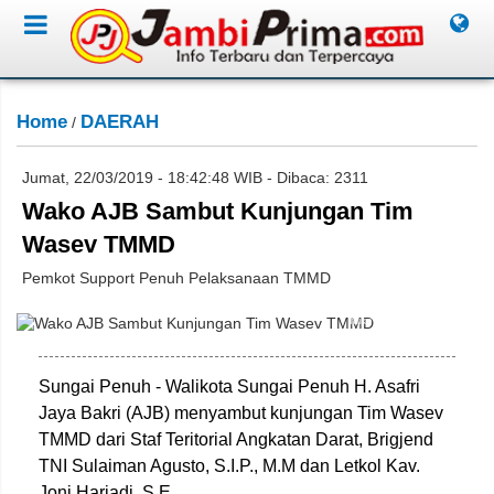
Home
DAERAH
/
Jumat, 22/03/2019 - 18:42:48 WIB - Dibaca: 2311
Wako AJB Sambut Kunjungan Tim
Wasev TMMD
Pemkot Support Penuh Pelaksanaan TMMD
Miko Adri/Jambione.com
Sungai Penuh - Walikota Sungai Penuh H. Asafri
Jaya Bakri (AJB) menyambut kunjungan Tim Wasev
TMMD dari Staf Teritorial Angkatan Darat, Brigjend
TNI Sulaiman Agusto, S.I.P., M.M dan Letkol Kav.
Joni Hariadi, S.E.