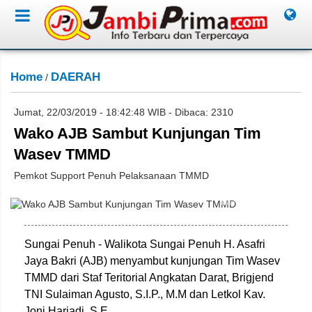
Home
DAERAH
/
Jumat, 22/03/2019 - 18:42:48 WIB - Dibaca: 2310
Wako AJB Sambut Kunjungan Tim
Wasev TMMD
Pemkot Support Penuh Pelaksanaan TMMD
Miko Adri/Jambione.com
Sungai Penuh - Walikota Sungai Penuh H. Asafri
Jaya Bakri (AJB) menyambut kunjungan Tim Wasev
TMMD dari Staf Teritorial Angkatan Darat, Brigjend
TNI Sulaiman Agusto, S.I.P., M.M dan Letkol Kav.
Joni Hariadi, S.E.