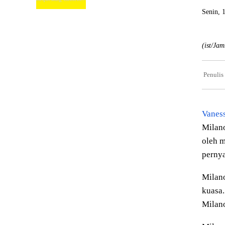
Senin, 
(ist/Ja
Penulis
Vanes
Milan
oleh m
pernya
Milano
kuasa.
Milano