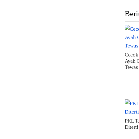
Beri
Cecok 
Ayah C
Tewas
PKL T
Ditert