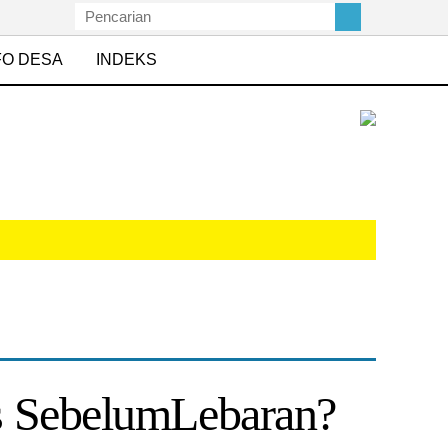
FO DESA
INDEKS
s SebelumLebaran?