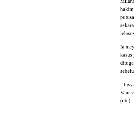
Milano
hakim 
putusa
sekara
jelasn
Ia mey
kasus
dituga
sebelu
"Insy
Vaness
(dtc)
Tags: