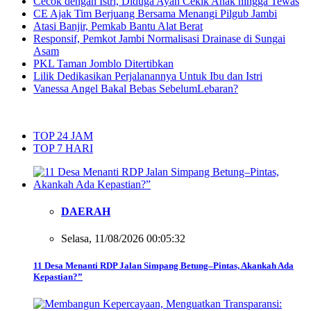
Cecok dengan Istri, Diduga Ayah Cekik Anak hingga Tewas
CE Ajak Tim Berjuang Bersama Menangi Pilgub Jambi
Atasi Banjir, Pemkab Bantu Alat Berat
Responsif, Pemkot Jambi Normalisasi Drainase di Sungai
Asam
PKL Taman Jomblo Ditertibkan
Lilik Dedikasikan Perjalanannya Untuk Ibu dan Istri
Vanessa Angel Bakal Bebas SebelumLebaran?
TOP 24 JAM
TOP 7 HARI
DAERAH
Selasa, 11/08/2026 00:05:32
11 Desa Menanti RDP Jalan Simpang Betung–Pintas, Akankah Ada
Kepastian?”