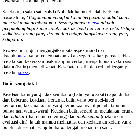
kekerasan fisik maupun verbal.
Setidaknya salah satu sabda Nabi Muhammad telah berbicara
masalah ini,
"Bagaimana mungkin kamu berpuasa padahal kamu
mencaci maki pembantumu. Sesungguhnya
puasa
adalah
penghalang bagi kamu untuk tidak berbuat hal yang tercela. Betapa
sedikitnya orang yang shaum dan betapa banyaknya orang yang
kelaparan."
Riwayat ini ingin mengingatkan kita aspek moral dari
ibadah
puasa
yang menempatkan sikap seperti sabar, pemaaf, tidak
melakukan kekerasan fisik maupun verbal, menjadi buah yakni sisi
dalam (batin) menjadi sehat. Kesehatan batin dan rohani tergarap
melalui
puasa
.
Batin yang Sakit
Keadaan batin yang tidak seimbang (batin yang sakit) dapat dilihat
dari beberapa keadaan. Pertama, batin yang berjubel-jubel
keinginan, laksana kolam yang permukaannya dipenuhi taburan
bunga nan warna-warni. Keadaan batin seperti ini melalaikan orang
dari
tafakur
(diam dan merenung) dan
muhasabah
(melakukan
evaluasi diri). Ia tak mampu melihat isi dan kedalaman kolam yang
boleh jadi sesuatu yang berharga tengah menanti di sana.