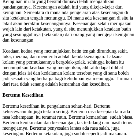
Keinginan ini-itu yang bersifat duniawi telah mengalihkan
pandangannya. Kesenangan adalah inti yang dikejar-kejar dari
keinginan. Sementara di mana ada pengejaran atas kesenangan di
situ ketakutan tengah menunggu. Di mana ada kesenangan di situ ia
takut akan berakhir kesenangannya. Kesenangan selalu merupakan
wajah lain dari ketakutan, yang di situ menunjukkan keadaan batin
yang sesungguhnya (ketakutan) dari orang yang mengejar keinginan
dan kesenangan.
Keadaan kedua yang menunjukkan batin tengah dirundung sakit,
luka, merana, dan menderita adalah ketidaksenangan. Laksana
kolam yang permukaannya bergolak-golak, sehingga kolam itu
menampilkan keadaan yang mengerikan, alih-alih dapat dilihat
dengan jelas isi dan kedalaman kolam tersebut yang di sana boleh
jadi sesuatu yang berharga bagi kehidupannya menunggu. Turunan
dari rasa tidak senang adalah kemarahan dan kesedihan.
Bertemu Kesedihan
Bertemu kesedihan itu pengalaman sehari-hari. Bertemu
kekecewaan itu juga terlalu sering. Bertemu rasa kesepian lalu ada
rasa kehampaan, itu teramat rutin. Bertemu kemarahan, sudah biasa.
Bertemu kenikmatan dan kesenangan, tak terbilang dan masih terus
mengejarnya. Bertemu penyesalan lantas ada rasa salah, juga
keseringan. Bertemu ketakutan, juga sudah seperti jadi makanan.