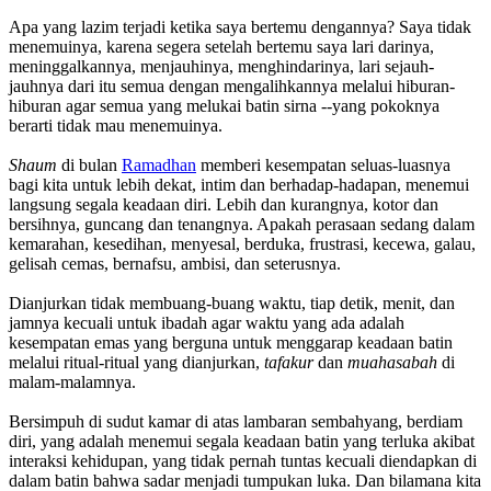
Apa yang lazim terjadi ketika saya bertemu dengannya? Saya tidak
menemuinya, karena segera setelah bertemu saya lari darinya,
meninggalkannya, menjauhinya, menghindarinya, lari sejauh-
jauhnya dari itu semua dengan mengalihkannya melalui hiburan-
hiburan agar semua yang melukai batin sirna --yang pokoknya
berarti tidak mau menemuinya.
Shaum
di bulan
Ramadhan
memberi kesempatan seluas-luasnya
bagi kita untuk lebih dekat, intim dan berhadap-hadapan, menemui
langsung segala keadaan diri. Lebih dan kurangnya, kotor dan
bersihnya, guncang dan tenangnya. Apakah perasaan sedang dalam
kemarahan, kesedihan, menyesal, berduka, frustrasi, kecewa, galau,
gelisah cemas, bernafsu, ambisi, dan seterusnya.
Dianjurkan tidak membuang-buang waktu, tiap detik, menit, dan
jamnya kecuali untuk ibadah agar waktu yang ada adalah
kesempatan emas yang berguna untuk menggarap keadaan batin
melalui ritual-ritual yang dianjurkan,
tafakur
dan
muahasabah
di
malam-malamnya.
Bersimpuh di sudut kamar di atas lambaran sembahyang, berdiam
diri, yang adalah menemui segala keadaan batin yang terluka akibat
interaksi kehidupan, yang tidak pernah tuntas kecuali diendapkan di
dalam batin bahwa sadar menjadi tumpukan luka. Dan bilamana kita