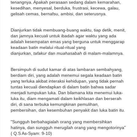
tenangnya. Apakah perasaan sedang dalam kemarahan,
kesedihan, menyesal, berduka, frustrasi, kecewa, galau,
gelisah cemas, bernafsu, ambisi, dan seterusnya.
Dianjurkan tidak membuang-buang waktu, tiap detik, menit,
dan jamnya kecuali untuk ibadah agar waktu yang ada
adalah kesempatan emas yang berguna untuk menggarap
keadaan batin melalui ritual-ritual yang
dianjurkan,
tafakur
dan
muahasabah
di malam-malamnya.
Bersimpuh di sudut kamar di atas lambaran sembahyang,
berdiam diri, yang adalah menemui segala keadaan batin
yang terluka akibat interaksi kehidupan, yang tidak pernah
tuntas kecuali diendapkan di dalam batin bahwa sadar
menjadi tumpukan luka. Dan bilamana kita menemui luka-
luka itu, diam mengamati dalam keikhlasan dan berserah
diri, di sana terbuka kemungkinan pemulihan,
pembersihan, dan kesembuhan penyakit dan luka batin itu.
"Sungguh berbahagialah orang yang membersihkan
hatinya, dan sungguh merugilah orang yang mengotorinya"
( Q.S As-Syam: 9-10)