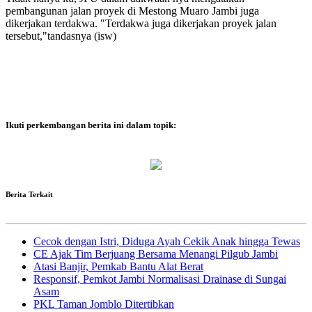
pembangunan jalan proyek di Mestong Muaro Jambi juga
dikerjakan terdakwa. "Terdakwa juga dikerjakan proyek jalan
tersebut,"tandasnya (isw)
Ikuti perkembangan berita ini dalam topik:
Berita Terkait
Cecok dengan Istri, Diduga Ayah Cekik Anak hingga Tewas
CE Ajak Tim Berjuang Bersama Menangi Pilgub Jambi
Atasi Banjir, Pemkab Bantu Alat Berat
Responsif, Pemkot Jambi Normalisasi Drainase di Sungai
Asam
PKL Taman Jomblo Ditertibkan