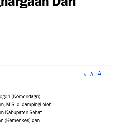
A
A
A
egeri (Kemendagri),
m, M.Si di dampingi oleh
um Kabupaten Sehat
an (Kemenkes) dan