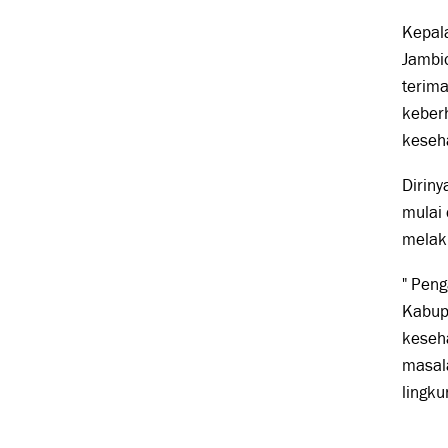
Kepala
Jambio
terima
keber
keseh
Diriny
mulai 
melak
" Pen
Kabup
keseh
masala
lingku