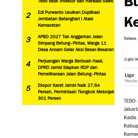
Tebo Bidik Investor dan Hilirisasi Sawit
Edi Purwanto Usulkan Duplikasi
2
K
Jembatan Batanghari I Atasi
Kemacetan
APBD 2027 Tak Anggarkan Jalan
3
Selasa,
Simpang Betung–Pintas, Warga 11
Desa Ancam Gelar Aksi Besar-Besaran
(Liga/J
Perjuangan Warga Berbuah Hasil,
4
DPRD Jambi Siapkan RDP dan
Pemeliharaan Jalan Betung–Pintas
Liga
Penulis
Ekspor Karet Jambi Naik 27,64
5
Persen, Permintaan Tiongkok Melonjak
301 Persen
TEBO-
Jakart
Kadis
Kabup
Kemen