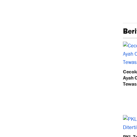
Tags:
Beri
Cecok 
Ayah 
Tewas
PKL T