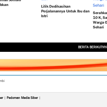
ibkan
Lilik Dedikasikan
Perjalanannya Untuk Ibu dan
Serahka
Istri
10 K, S
Warga O
Sehari
BERITA BERIKUTNY
ambi
mer
|
Pedoman Media Siber
|