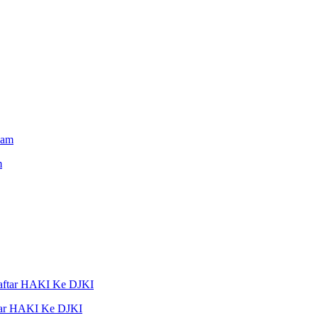
m
tar HAKI Ke DJKI