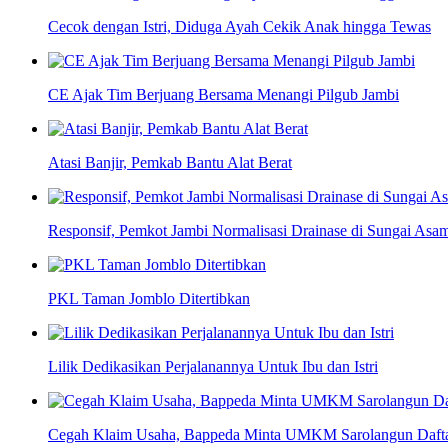
Cecok dengan Istri, Diduga Ayah Cekik Anak hingga Tewas
CE Ajak Tim Berjuang Bersama Menangi Pilgub Jambi
Atasi Banjir, Pemkab Bantu Alat Berat
Responsif, Pemkot Jambi Normalisasi Drainase di Sungai Asa
PKL Taman Jomblo Ditertibkan
Lilik Dedikasikan Perjalanannya Untuk Ibu dan Istri
Cegah Klaim Usaha, Bappeda Minta UMKM Sarolangun Daf