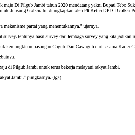
maju Di Pilgub Jambi tahun 2020 mendatang yakni Bupati Tebo Sukan
uk di usung Golkar. Ini diungkapkan oleh Plt Ketua DPD I Golkar P
nya mekanisme partai yang menentukannya," ujarnya.
il survey, tentunya hasil survey dari lembaga survey yang kita jadikan r
rmasuk kemungkinan pasangan Cagub Dan Cawagub dari sesama Kader G
sebutnya.
u di Pilgub Jambi untuk terus bekerja melayani rakyat Jambi.
akyat Jambi," pungkasnya. (lga)