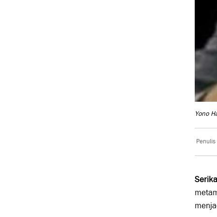
Yono H
Penulis
Serika
metamo
menja