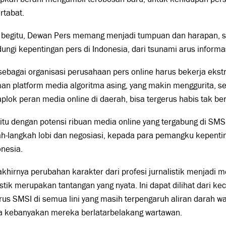
rtabat.
 begitu, Dewan Pers memang menjadi tumpuan dan harapan, se
ungi kepentingan pers di Indonesia, dari tsunami arus informa
ebagai organisasi perusahaan pers online harus bekerja ekstr
an platform media algoritma asing, yang makin menggurita, s
lok peran media online di daerah, bisa tergerus habis tak be
itu dengan potensi ribuan media online yang tergabung di SMS
h-langkah lobi dan negosiasi, kepada para pemangku kepenting
onesia.
khirnya perubahan karakter dari profesi jurnalistik menjadi 
istik merupakan tantangan yang nyata. Ini dapat dilihat dari k
us SMSI di semua lini yang masih terpengaruh aliran darah wa
a kebanyakan mereka berlatarbelakang wartawan.