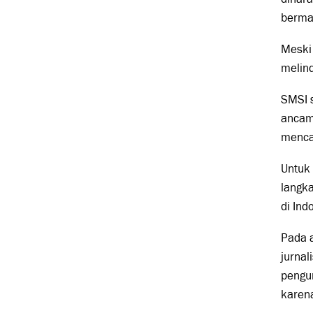
berma
Meski
melind
SMSI s
ancam
mencap
Untuk 
langka
di Ind
Pada a
jurnal
pengur
karen