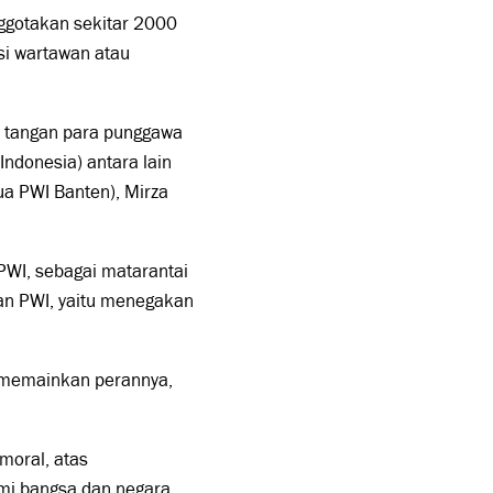
ggotakan sekitar 2000
si wartawan atau
ari tangan para punggawa
ndonesia) antara lain
ua PWI Banten), Mirza
 PWI, sebagai matarantai
gan PWI, yaitu menegakan
m memainkan perannya,
moral, atas
emi bangsa dan negara