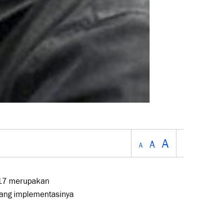
A
A
A
2017 merupakan
 yang implementasinya