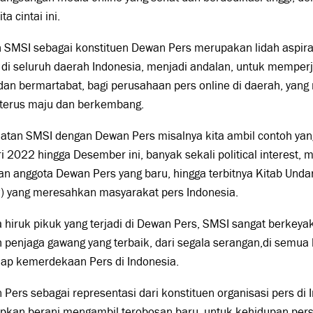
ta cintai ini.
h SMSI sebagai konstituen Dewan Pers merupakan lidah aspir
 di seluruh daerah Indonesia, menjadi andalan, untuk memper
dan bermartabat, bagi perusahaan pers online di daerah, yang
 terus maju dan berkembang.
atan SMSI dengan Dewan Pers misalnya kita ambil contoh yang
i 2022 hingga Desember ini, banyak sekali political interest,
an anggota Dewan Pers yang baru, hingga terbitnya Kitab Un
) yang meresahkan masyarakat pers Indonesia.
 hiruk pikuk yang terjadi di Dewan Pers, SMSI sangat berke
 penjaga gawang yang terbaik, dari segala serangan,di semua li
dap kemerdekaan Pers di Indonesia.
Pers sebagai representasi dari konstituen organisasi pers di 
apkan berani mengambil terobosan baru, untuk kehidupan pers