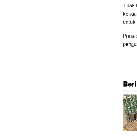
Tidak 
kekua
untuk
Prinsi
pengus
Beri