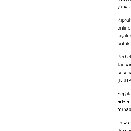
yang ki
Kipra
online
layak 
untuk
Perhel
Januar
susun
(KUHP
Segala
adalah
terha
Dewan 
dihar