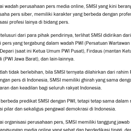
ai wadah perusahaan pers media online, SMSI yang kini beran
aha pers siber, memiliki karakter yang berbeda dengan profe
sasi profesi lainya di bidang pers.
itelusuri dari para pihak pendirinya, terlihat SMSI didirikan d
i pers yang tergabung dalam wadah PWI (Persatuan Wartawan I
 Depari (saat ini Ketua Umum PWI Pusat), Firdaus (mantan Ket
i (PWI Jawa Barat), dan lain-lainnya.
lah tidak berlebihan, bila SMSI ternyata dilahirkan dari rahim
ngan pers di Indonesia, SMSI memiliki ghirah yang sama den
ran dan keadilan bagi seluruh rakyat Indonesia.
 berbeda predikat SMSI dengan PWI, tetapi tetap sama dala
i pilar dan sekaligus pengawal demokrasi di Indonesia.
i organisasi perusahaan pers, SMSI memiliki tanggung jawab 
angsungan media online yang sehat dan berdedikasi tinggi, d