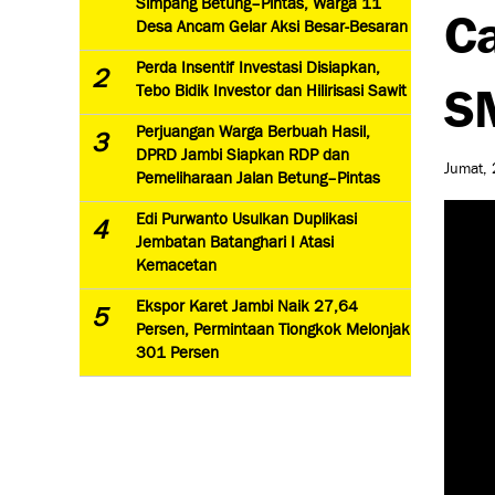
Simpang Betung–Pintas, Warga 11
Ca
Desa Ancam Gelar Aksi Besar-Besaran
Perda Insentif Investasi Disiapkan,
2
SM
Tebo Bidik Investor dan Hilirisasi Sawit
Perjuangan Warga Berbuah Hasil,
3
DPRD Jambi Siapkan RDP dan
Jumat, 
Pemeliharaan Jalan Betung–Pintas
Edi Purwanto Usulkan Duplikasi
4
Jembatan Batanghari I Atasi
Kemacetan
Ekspor Karet Jambi Naik 27,64
5
Persen, Permintaan Tiongkok Melonjak
301 Persen