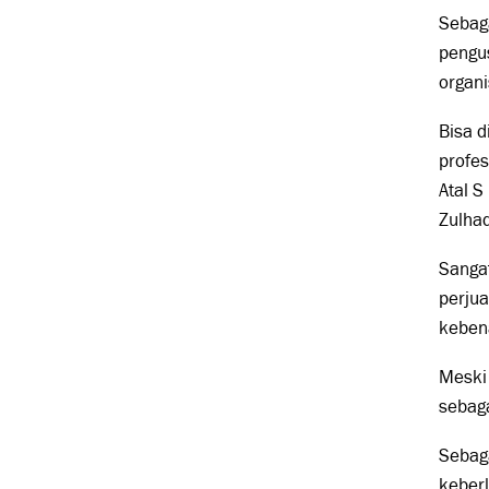
Sebag
pengus
organi
Bisa d
profes
Atal S
Zulhad
Sangat
perjua
kebena
Meski
sebaga
Sebaga
keberl