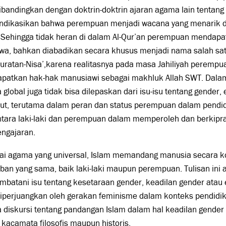
ibandingkan dengan doktrin-doktrin ajaran agama lain tentang
ndikasikan bahwa perempuan menjadi wacana yang menarik d
 Sehingga tidak heran di dalam Al-Qur’an perempuan mendapa
wa, bahkan diabadikan secara khusus menjadi nama salah satu
suratan-Nisa’,karena realitasnya pada masa Jahiliyah perempu
patkan hak-hak manusiawi sebagai makhluk Allah SWT. Dala
 global juga tidak bisa dilepaskan dari isu-isu tentang gende
but, terutama dalam peran dan status perempuan dalam pendi
ntara laki-laki dan perempuan dalam memperoleh dan berkipra
engajaran.
ai agama yang universal, Islam memandang manusia secara ko
ban yang sama, baik laki-laki maupun perempuan. Tulisan ini
mbatani isu tentang kesetaraan gender, keadilan gender ata
diperjuangkan oleh gerakan feminisme dalam konteks pendidi
 diskursi tentang pandangan Islam dalam hal keadilan gender
kacamata filosofis maupun historis.