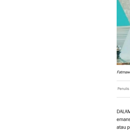
Fatmawa
Penulis
DALAM
emansi
atau p