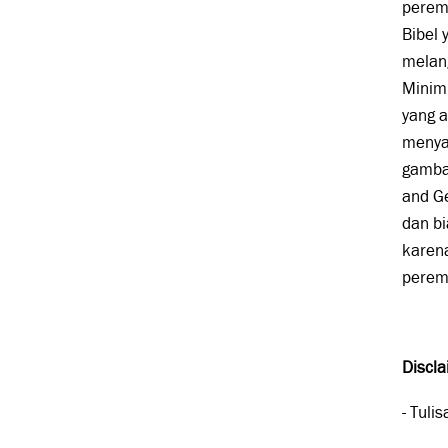
peremp
Bibel
melan
Minimn
yang a
menya
gamba
and Ge
dan bi
karen
peremp
Discl
- Tuli