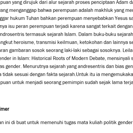
uan yang dirujuk dari alur sejarah proses penciptaan Adam 
 yang menganggap bahwa perempuan adalah makhluk yang m
ggar hukum Tuhan bahkan perempuan menyebabkan Yesus san
ya isu peran perempuan terjadi karena sangat terkait dengan
ndrosentris termasuk sejarah Islam. Dalam buku-buku sejarah 
ngkut heroisme, transmisi keilmuan, ketokohan dan lainnya s
ran gambaran sosok seorang laki-laki sebagai sosoknya. Le
nder in Islam: Historical Roots of Modern Debate, mensinyali 
as gender. Menurutnya sejarah yang andresentris dan bias ge
a tidak sesuai dengan fakta sejarah.Untuk itu ia mengemuka
uan untuk menjadi seorang pemimpin sudah sejak lama terjadi
aimer
san ini di buat untuk memenuhi tugas mata kuliah politik gender