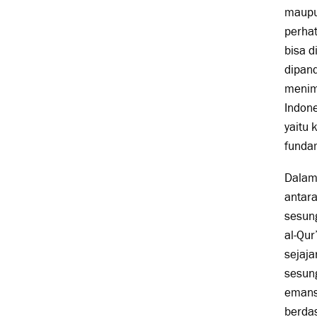
maupu
perhat
bisa 
dipand
menim
Indone
yaitu 
fundam
Dalam
antara
sesun
al-Qur
sejaja
sesung
emansi
berdas