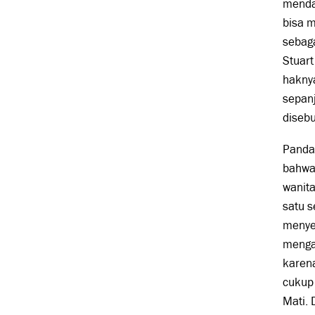
mendap
bisa m
sebaga
Stuart
hakny
sepan
disebu
Panda
bahwa
wanita
satu s
menye
menga
karen
cukup
Mati. 