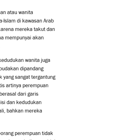
uan atau wanita
a-Islam di kawasan Arab
 karena mereka takut dan
ena mempunyai akan
.
 kedudukan wanita juga
rbudakan dipandang
k yang sangat tergantung
is artinya perempuan
erasal dari garis
disi dan kedudukan
ali, bahkan mereka
seorang perempuan tidak