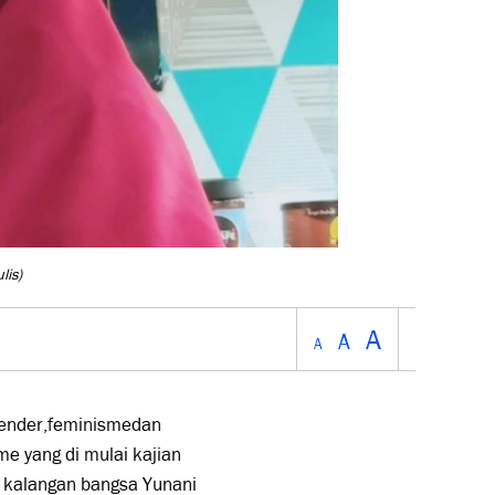
lis)
A
A
A
gender,feminismedan
e yang di mulai kajian
i kalangan bangsa Yunani