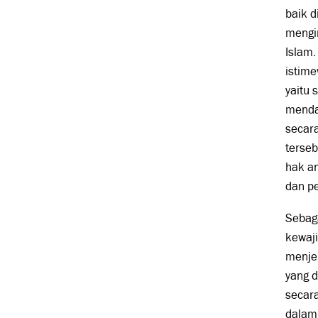
baik d
mengi
Islam.
istime
yaitu 
menda
secara
terse
hak a
dan p
Sebag
kewaji
menje
yang 
secara
dalam 