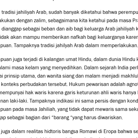
tradisi jahiliyah Arab, sudah banyak diketahui bahwa peremp
akukan dengan zalim, sebagaimana kita ketahui pada masa Pr
 dianggap sebagai beban dan aib bagi keluarga Arab jahiliyah
tidak akan mampu memberikan nafkah bagi keluarganya kar
puan. Tampaknya tradisi jahilyah Arab dalam memperlakukan
uan juga terjadi di kalangan umat Hindu, dalam dunia Hindu
lami masa kelam yang menyedihkan. Dalam sejarah India pe
i prinsip utama, dan wanita siang dan malam menjadi makhlu
 konteks perbudakan tersebut. Hukum pewarisan adalah agnot
mempunyai hak waris karena garis keturunan ahli waris hanya b
nan laki-laki. Tampaknya indikasi ini sama persis dengan kon
puan pada masa Jahiliah, yang tidak dapat mewaris sama sek
ap sebagai bagian dari “barang “yang harus diwariskan.
 juga dalam realitas hidtoris bangsa Romawi di Eropa bahwa 