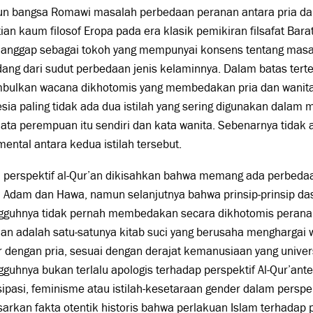
n bangsa Romawi masalah perbedaan peranan antara pria da
ian kaum filosof Eropa pada era klasik pemikiran filsafat Barat
dianggap sebagai tokoh yang mempunyai konsens tentang masa
ang dari sudut perbedaan jenis kelaminnya. Dalam batas terte
bulkan wacana dikhotomis yang membedakan pria dan wanit
sia paling tidak ada dua istilah yang sering digunakan dala
kata perempuan itu sendiri dan kata wanita. Sebenarnya tidak
ental antara kedua istilah tersebut.
 perspektif al-Qur’an dikisahkan bahwa memang ada perbeda
 Adam dan Hawa, namun selanjutnya bahwa prinsip-prinsip das
gguhnya tidak pernah membedakan secara dikhotomis peranan
’an adalah satu-satunya kitab suci yang berusaha menghargai 
r dengan pria, sesuai dengan derajat kemanusiaan yang univer
guhnya bukan terlalu apologis terhadap perspektif Al-Qur’ant
pasi, feminisme atau istilah-kesetaraan gender dalam perspek
arkan fakta otentik historis bahwa perlakuan Islam terhadap p