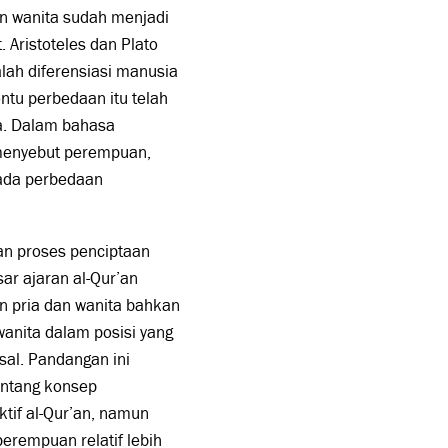
n wanita sudah menjadi
. Aristoteles dan Plato
lah diferensiasi manusia
ntu perbedaan itu telah
a. Dalam bahasa
m menyebut perempuan,
 ada perbedaan
an proses penciptaan
ar ajaran al-Qur’an
 pria dan wanita bahkan
wanita dalam posisi yang
sal. Pandangan ini
entang konsep
tif al-Qur’an, namun
erempuan relatif lebih