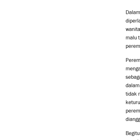
Dalam 
diperl
wanita
malu 
perem
Peremp
menga
sebaga
dalam
tidak 
keturu
perem
diangg
Begitu