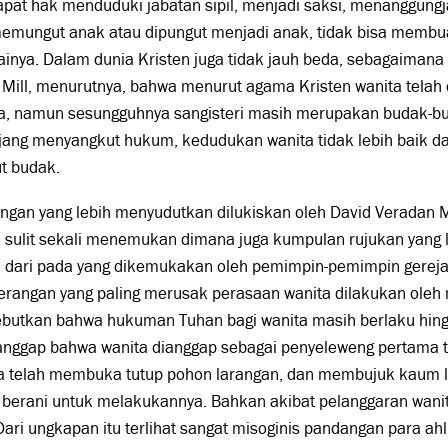
at hak menduduki jabatan sipil, menjadi saksi, menanggungja
emungut anak atau dipungut menjadi anak, tidak bisa membua
inya. Dalam dunia Kristen juga tidak jauh beda, sebagaiman
 Mill, menurutnya, bahwa menurut agama Kristen wanita telah
a, namun sesungguhnya sangisteri masih merupakan budak-b
jang menyangkut hukum, kedudukan wanita tidak lebih baik 
t budak.
ngan yang lebih menyudutkan dilukiskan oleh David Veradan
 sulit sekali menemukan dimana juga kumpulan rujukan yang
 dari pada yang dikemukakan oleh pemimpin-pemimpin gereja 
erangan yang paling merusak perasaan wanita dilakukan oleh 
butkan bahwa hukuman Tuhan bagi wanita masih berlaku hing
nggap bahwa wanita dianggap sebagai penyeleweng pertama 
a telah membuka tutup pohon larangan, dan membujuk kaum lel
 berani untuk melakukannya. Bahkan akibat pelanggaran wani
Dari ungkapan itu terlihat sangat misoginis pandangan para ahli