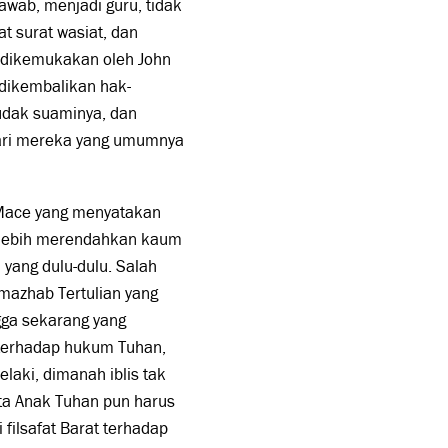
wab, menjadi guru, tidak
t surat wasiat, dan
a dikemukakan oleh John
 dikembalikan hak-
udak suaminya, dan
dari mereka yang umumnya
 Mace yang menyatakan
 lebih merendahkan kaum
yang dulu-dulu. Salah
mazhab Tertulian yang
ga sekarang yang
terhadap hukum Tuhan,
aki, dimanah iblis tak
ta Anak Tuhan pun harus
 filsafat Barat terhadap