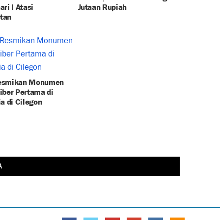
ri I Atasi
Jutaan Rupiah
tan
esmikan Monumen
iber Pertama di
a di Cilegon
A