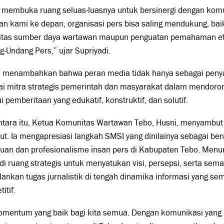
 membuka ruang seluas-luasnya untuk bersinergi dengan komu
n kami ke depan, organisasi pers bisa saling mendukung, ba
itas sumber daya wartawan maupun penguatan pemahaman etik
-Undang Pers,” ujar Supriyadi.
a menambahkan bahwa peran media tidak hanya sebagai penyam
ai mitra strategis pemerintah dan masyarakat dalam mendor
i pemberitaan yang edukatif, konstruktif, dan solutif.
tara itu, Ketua Komunitas Wartawan Tebo, Husni, menyambut 
ut. Ia mengapresiasi langkah SMSI yang dinilainya sebagai be
uan dan profesionalisme insan pers di Kabupaten Tebo. Menuru
i ruang strategis untuk menyatukan visi, persepsi, serta se
ankan tugas jurnalistik di tengah dinamika informasi yang se
itif.
momentum yang baik bagi kita semua. Dengan komunikasi yang