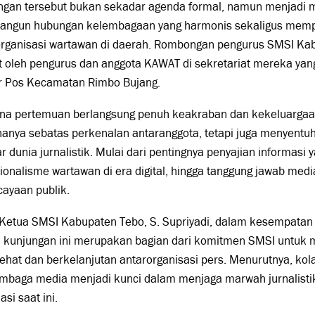
ngan tersebut bukan sekadar agenda formal, namun menjadi
ngun hubungan kelembagaan yang harmonis sekaligus mempe
organisasi wartawan di daerah. Rombongan pengurus SMSI Ka
 oleh pengurus dan anggota KAWAT di sekretariat mereka yang
r Pos Kecamatan Rimbo Bujang.
na pertemuan berlangsung penuh keakraban dan kekeluargaan.
hanya sebatas perkenalan antaranggota, tetapi juga menyentuh 
r dunia jurnalistik. Mulai dari pentingnya penyajian informasi
ionalisme wartawan di era digital, hingga tanggung jawab me
ayaan publik.
 Ketua SMSI Kabupaten Tebo, S. Supriyadi, dalam kesempata
 kunjungan ini merupakan bagian dari komitmen SMSI untuk
ehat dan berkelanjutan antarorganisasi pers. Menurutnya, ko
embaga media menjadi kunci dalam menjaga marwah jurnalistik
asi saat ini.