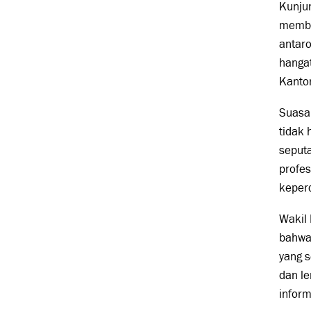
Kunju
memba
antar
hangat
Kanto
Suasa
tidak 
seputa
profes
keperc
Wakil
bahwa
yang s
dan l
inform