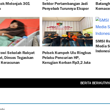
kok Melonjak 301
Sektor Pertambangan Jadi
Batangha
n
Penyebab Turunnya Ekspor
Kemace
SMSI R
Media S
Indonesi
iswi Sekolah Rakyat
Polsek Kumpeh Ulu Ringkus
t, Dinsos Tegaskan
Pelaku Pencurian HP,
 Keracunan
Kerugian Korban Rp3,2 Juta
BERITA BERIKUTNY
ambi