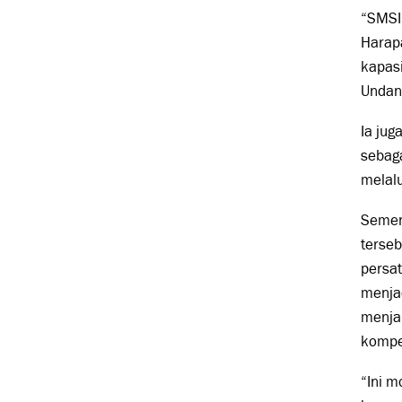
“SMSI
Harapa
kapas
Undang
Ia jug
sebag
melalu
Semen
terseb
persat
menjad
menjal
kompet
“Ini 