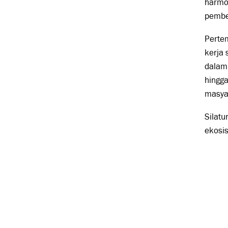
harmon
pembe
Perte
kerja
dalam 
hingga
masya
Silat
ekosis