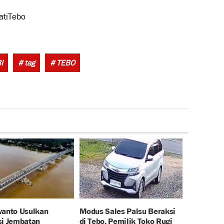
atiTebo
Tags:
I
# tag
# TEBO
wanto Usulkan
Modus Sales Palsu Beraksi
si Jembatan
di Tebo, Pemilik Toko Rugi