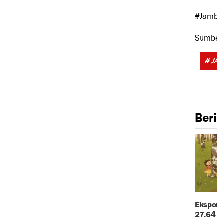
#Jamb
Sumb
# J
Beri
Ekspor
27,64