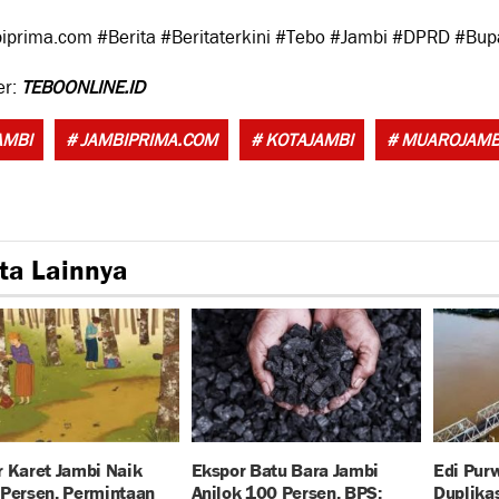
iprima.com #Berita #Beritaterkini #Tebo #Jambi #DPRD #Bup
er:
TEBOONLINE.ID
AMBI
# JAMBIPRIMA.COM
# KOTAJAMBI
# MUAROJAMB
ta Lainnya
 Karet Jambi Naik
Ekspor Batu Bara Jambi
Edi Pur
 Persen, Permintaan
Anjlok 100 Persen, BPS:
Duplika