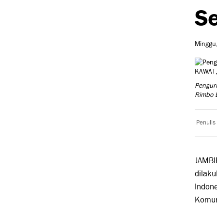
Se
Minggu,
Penguru
Rimbo 
Penulis
JAMBI
dilaku
Indon
Komun