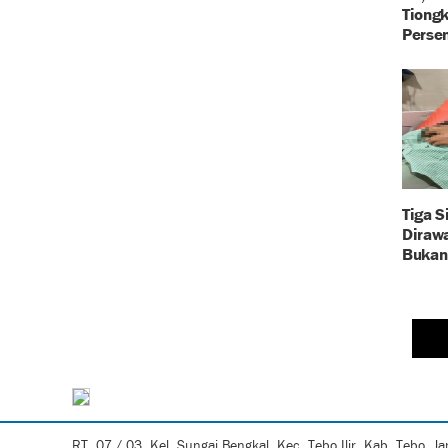
Tiong
Perse
Tiga S
Dirawa
Bukan
RT. 07 / 03, Kel. Sungai Bengkal, Kec. Tebo Ilir, Kab. Tebo, J