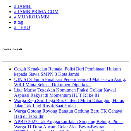
# JAMBI
# JAMBIPRIMA.COM
# MUAROJAMBI
# tag
# TEBO
Berita Terkait
Cegah Kenakalan Remaja, Polisi Beri Pembinaan Hukum
kepada Siswa SMPN 3 Kota Jambi
UIN STS Jambi Finalisasi Penerimaan 20 Mahasiswa Asing,
WR I Minta Seleksi Dokumen Diperketat
Liga Marisa Tegaskan Komitmen Fraksi Golkar Kawal
Aspirasi Rakyat di Momentum HUT RI ke-81
Warga Rejo Sari Lega Box Culvert Mulai Dibangun, Harap
Jalan Tak Lagi Rusak Saat Hujan
Warga Gotong Royong Bangun Gedung Baru TK Cahaya
Hati di Tebo Ilir
APBD 2027 Tak Anggarkan Jalan Simpang Betung–Pintas,
Warga 11 Desa Ancam Gelar Aksi Besar-Besaran