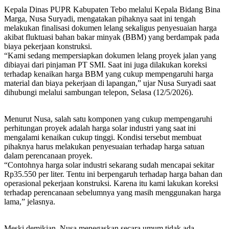
Kepala Dinas PUPR Kabupaten Tebo melalui Kepala Bidang Bina
Marga, Nusa Suryadi, mengatakan pihaknya saat ini tengah
melakukan finalisasi dokumen lelang sekaligus penyesuaian harga
akibat fluktuasi bahan bakar minyak (BBM) yang berdampak pada
biaya pekerjaan konstruksi.
“Kami sedang mempersiapkan dokumen lelang proyek jalan yang
dibiayai dari pinjaman PT SMI. Saat ini juga dilakukan koreksi
terhadap kenaikan harga BBM yang cukup mempengaruhi harga
material dan biaya pekerjaan di lapangan,” ujar Nusa Suryadi saat
dihubungi melalui sambungan telepon, Selasa (12/5/2026).
Menurut Nusa, salah satu komponen yang cukup mempengaruhi
perhitungan proyek adalah harga solar industri yang saat ini
mengalami kenaikan cukup tinggi. Kondisi tersebut membuat
pihaknya harus melakukan penyesuaian terhadap harga satuan
dalam perencanaan proyek.
“Contohnya harga solar industri sekarang sudah mencapai sekitar
Rp35.550 per liter. Tentu ini berpengaruh terhadap harga bahan dan
operasional pekerjaan konstruksi. Karena itu kami lakukan koreksi
terhadap perencanaan sebelumnya yang masih menggunakan harga
lama,” jelasnya.
Meski demikian, Nusa menegaskan secara umum tidak ada