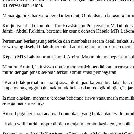
RI Perwakilan Jambi.
Menanggapi kabar yang beredar tersebut, Ombudsman langsung turun k
Kunjungan dilakukan oleh Tim Keasistenan Pencegahan Maladminist
Jambi, Abdul Rokhim, bertemu langsung dengan Kepala MTs Labora
Pertemuan berlangsung terbuka dan membahas secara detail terkait i
siswa yang disebut tidak diperbolehkan mengikuti ujian karena memil
Kepala MTs Laboratorium Jambi, Amirul Mukminin, menegaskan bahwa 
Menurut Amirul, hak siswa untuk memperoleh pendidikan, termasuk men
murid dengan pihak sekolah terkait administrasi pembayaran.
“Kami tidak pernah melarang siswa ikut ujian karena itu adalah hak 
tanpa mengganggu hak anak untuk belajar dan mengikuti ujian,” ujar
Ia menjelaskan, memang terdapat beberapa siswa yang masih memilik
sebagaimana mestinya.
Amirul juga berharap adanya komunikasi yang baik antara wali murid
“Kalau wali murid kooperatif dan menjalin komunikasi dengan baik, 
Sementara itu, Kepala Keasistenan Pencegahan Maladministrasi Om