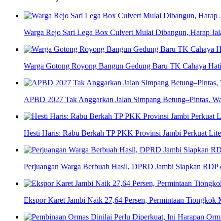
Warga Rejo Sari Lega Box Culvert Mulai Dibangun, Harap Jal
Warga Gotong Royong Bangun Gedung Baru TK Cahaya Hati d
APBD 2027 Tak Anggarkan Jalan Simpang Betung–Pintas, Wa
Hesti Haris: Rabu Berkah TP PKK Provinsi Jambi Perkuat Li
Perjuangan Warga Berbuah Hasil, DPRD Jambi Siapkan RDP d
Ekspor Karet Jambi Naik 27,64 Persen, Permintaan Tiongkok 