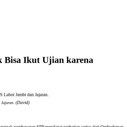
Bisa Ikut Ujian karena
(David)
 Jajaran.
unggak pembayaran SPP mendapat perhatian serius dari Ombudsman