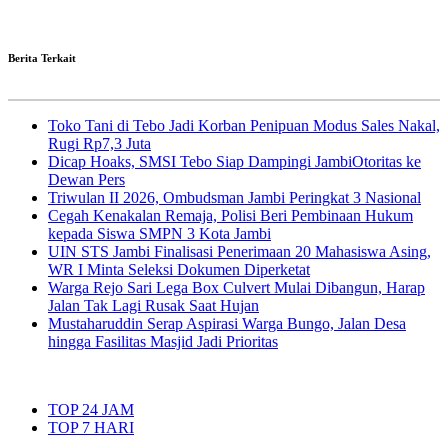
Berita Terkait
Toko Tani di Tebo Jadi Korban Penipuan Modus Sales Nakal,
Rugi Rp7,3 Juta
Dicap Hoaks, SMSI Tebo Siap Dampingi JambiOtoritas ke
Dewan Pers
Triwulan II 2026, Ombudsman Jambi Peringkat 3 Nasional
Cegah Kenakalan Remaja, Polisi Beri Pembinaan Hukum
kepada Siswa SMPN 3 Kota Jambi
UIN STS Jambi Finalisasi Penerimaan 20 Mahasiswa Asing,
WR I Minta Seleksi Dokumen Diperketat
Warga Rejo Sari Lega Box Culvert Mulai Dibangun, Harap
Jalan Tak Lagi Rusak Saat Hujan
Mustaharuddin Serap Aspirasi Warga Bungo, Jalan Desa
hingga Fasilitas Masjid Jadi Prioritas
TOP 24 JAM
TOP 7 HARI