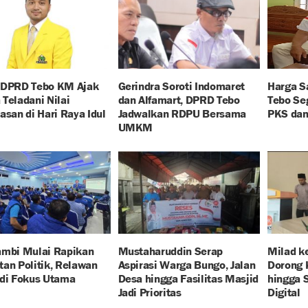
 DPRD Tebo KM Ajak
Gerindra Soroti Indomaret
Harga S
Teladani Nilai
dan Alfamart, DPRD Tebo
Tebo Se
asan di Hari Raya Idul
Jadwalkan RDPU Bersama
PKS dan
UMKM
ambi Mulai Rapikan
Mustaharuddin Serap
Milad k
an Politik, Relawan
Aspirasi Warga Bungo, Jalan
Dorong 
adi Fokus Utama
Desa hingga Fasilitas Masjid
hingga 
Jadi Prioritas
Digital