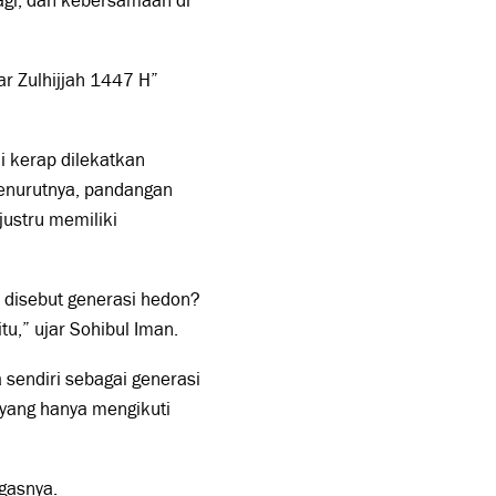
agi, dan kebersamaan di
r Zulhijjah 1447 H”
i kerap dilekatkan
Menurutnya, pandangan
justru memiliki
 disebut generasi hedon?
tu,” ujar Sohibul Iman.
sendiri sebagai generasi
 yang hanya mengikuti
egasnya.