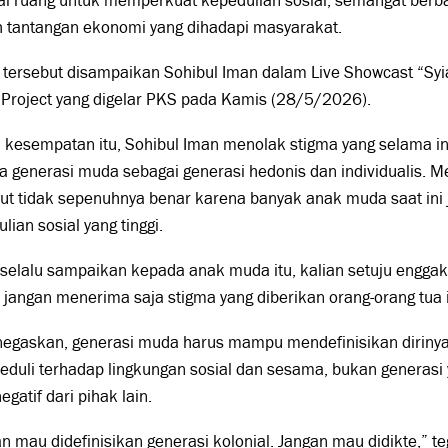
ai ruang untuk memperkuat kepedulian sosial, semangat berb
h tantangan ekonomi yang dihadapi masyarakat.
tersebut disampaikan Sohibul Iman dalam Live Showcast “Syia
 Project yang digelar PKS pada Kamis (28/5/2026).
kesempatan itu, Sohibul Iman menolak stigma yang selama in
 generasi muda sebagai generasi hedonis dan individualis. 
ut tidak sepenuhnya benar karena banyak anak muda saat ini 
lian sosial yang tinggi.
selalu sampaikan kepada anak muda itu, kalian setuju enggak
 jangan menerima saja stigma yang diberikan orang-orang tua i
negaskan, generasi muda harus mampu mendefinisikan dirinya 
eduli terhadap lingkungan sosial dan sesama, bukan generasi
negatif dari pihak lain.
n mau didefinisikan generasi kolonial. Jangan mau didikte,” t