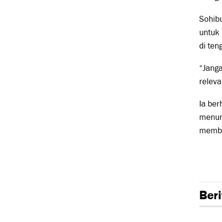
Sohibu
untuk 
di ten
“Janga
relev
Ia ber
menum
membu
Beri