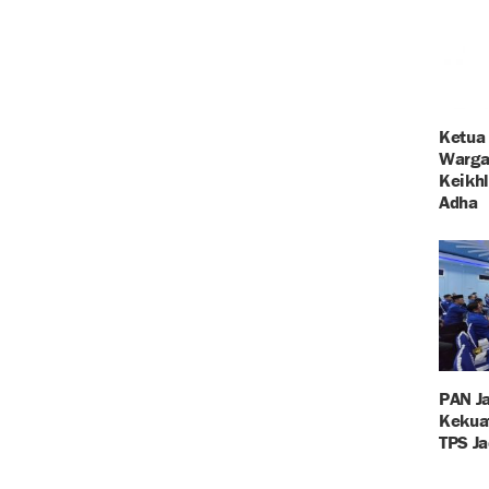
Ketua
Warga 
Keikhl
Adha
PAN J
Kekuat
TPS J