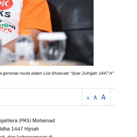
generasi muda dalam Live Showcast “Syiar Zulhijjah 1447 H”
A
A
A
Sejahtera (PKS) Mohamad
dha 1447 Hijriah