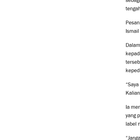
sebag
tenga
Pesan 
Ismail
Dalam 
kepada
terseb
kepedu
“Saya 
Kalian
Ia me
yang p
label 
“Janga