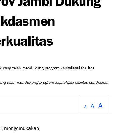
ikdasmen
rkualitas
g telah mendukung program kapitalisasi fasilitas pendidikan.
A
A
A
 MH, mengemukakan,