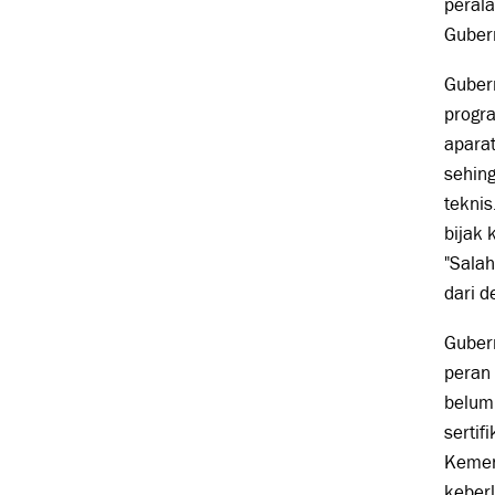
perala
Gubern
Guber
progr
apara
sehing
tekni
bijak 
"Salah
dari d
Guber
peran 
belum
sertif
Kement
keberl