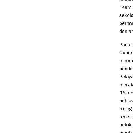
“Kami 
sekol
berhar
dan a
Pada 
Gubern
memba
pendid
Pelay
merata
"Pemer
pelaks
ruang 
rencan
untuk 
pemba