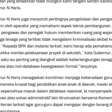
tan yang dihadirkan tidak mungkin kami tangani sendiri karena
ur Al Haris.
nur Al Haris juga menyoroti pentingnya pengelolaan dan peng
am oleh aparatur yang memahami aspek teknis pembangunan. 
t pengawas dan penegak hukum memberikan ruang yang wajar 
ga tenaga yang terlibat tidak mengalami kriminalisasi akibat 
s. “Kepada BPK dan instansi terkait, kami harap ada pemaha
ketika menilai pelaksanaan proyek di sekolah,” kata Gubernur A
 satu isu penting yang diangkat adalah keberlangsungan tenag
esa atau non-database kepegawaian formal," lanjutnya.
nur Al Haris menegaskan komitmen menjaga keberadaan guru-
mereka krusial bagi pendidikan anak-anak di daerah, meski 
 sepenuhnya masuk dalam database nasional. Ia menyampaik
ikasi atau solusi administratif lain dirumuskan bersama Keme
erian terkait agar guru-guru dapat mengajar dengan tenang d
anjutannya.