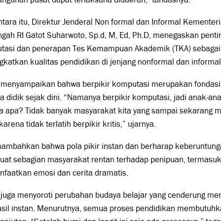
ara itu, Direktur Jenderal Non formal dan Informal Kementer
ah RI Gatot Suharwoto, Sp.d, M, Ed, Ph.D, menegaskan penti
tasi dan penerapan Tes Kemampuan Akademik (TKA) sebagai 
katkan kualitas pendidikan di jenjang nonformal dan informal
 menyampaikan bahwa berpikir komputasi merupakan fondasi l
a didik sejak dini. “Namanya berpikir komputasi, jadi anak-anak
a apa? Tidak banyak masyarakat kita yang sampai sekarang 
 karena tidak terlatih berpikir kritis,” ujarnya.
nambahkan bahwa pola pikir instan dan berharap keberuntung
at sebagian masyarakat rentan terhadap penipuan, termasu
faatkan emosi dan cerita dramatis.
n juga menyoroti perubahan budaya belajar yang cenderung 
asil instan. Menurutnya, semua proses pendidikan membutuhk