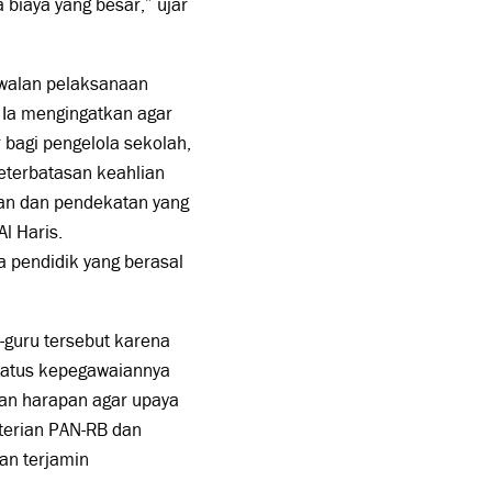
 biaya yang besar,” ujar
awalan pelaksanaan
Ia mengingatkan agar
bagi pengelola sekolah,
keterbatasan keahlian
man dan pendekatan yang
l Haris.
a pendidik yang berasal
guru tersebut karena
status kepegawaiannya
an harapan agar upaya
nterian PAN-RB dan
an terjamin