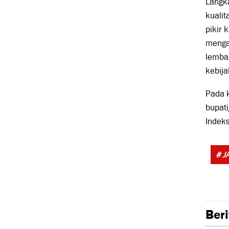
Langka
kuali
pikir 
menga
lemba
kebija
Pada k
bupati
Indek
# J
Beri