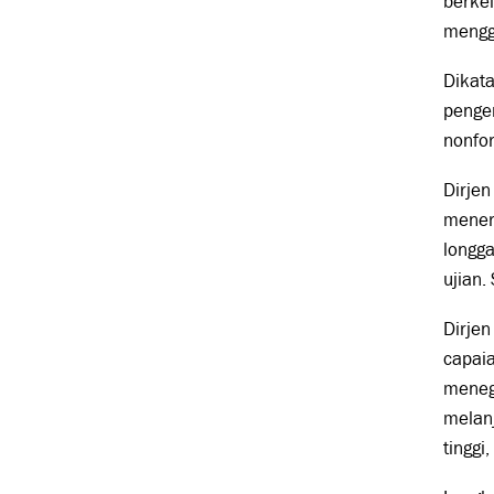
berkel
mengg
Dikata
penge
nonfo
Dirjen
mener
longga
ujian.
Dirjen
capaia
menega
melanj
tinggi