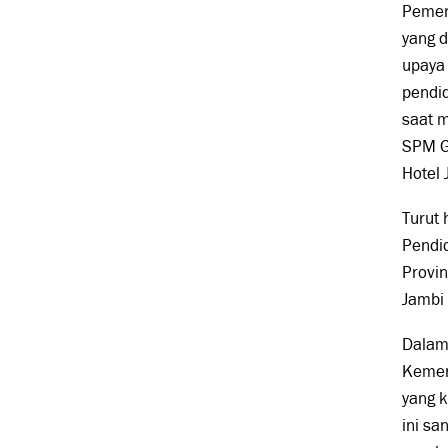
Pemer
yang 
upaya
pendid
saat m
SPM G
Hotel
Turut 
Pendid
Provin
Jambi 
Dalam
Kement
yang 
ini s