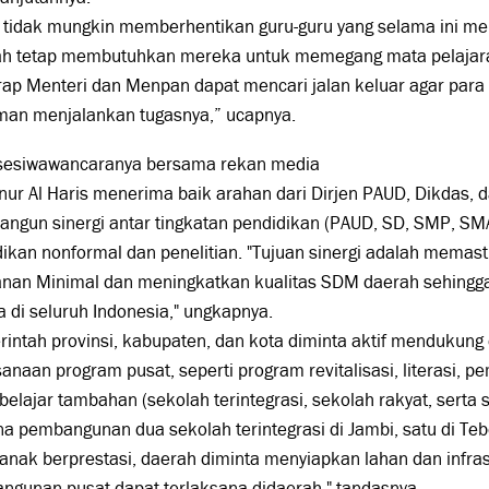
tidak mungkin memberhentikan guru-guru yang selama ini men
ah tetap membutuhkan mereka untuk memegang mata pelajara
ap Menteri dan Menpan dapat mencari jalan keluar agar para
man menjalankan tugasnya,” ucapnya.
sesiwawancaranya bersama rekan media
ur Al Haris menerima baik arahan dari Dirjen PAUD, Dikdas, 
ngun sinergi antar tingkatan pendidikan (PAUD, SD, SMP, S
ikan nonformal dan penelitian. "Tujuan sinergi adalah memas
anan Minimal dan meningkatkan kualitas SDM daerah sehingga
 di seluruh Indonesia," ungkapnya.
intah provinsi, kabupaten, dan kota diminta aktif mendukun
anaan program pusat, seperti program revitalisasi, literasi,
belajar tambahan (sekolah terintegrasi, sekolah rakyat, serta s
a pembangunan dua sekolah terintegrasi di Jambi, satu di Teb
anak berprestasi, daerah diminta menyiapkan lahan dan infras
ngunan pusat dapat terlaksana didaerah," tandasnya.