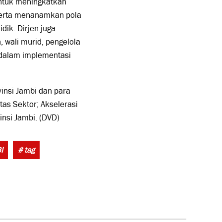
untuk meningkatkan
serta menanamkan pola
ik. Dirjen juga
wali murid, pengelola
 dalam implementasi
insi Jambi dan para
as Sektor; Akselerasi
nsi Jambi. (DVD)
Tags:
I
# tag