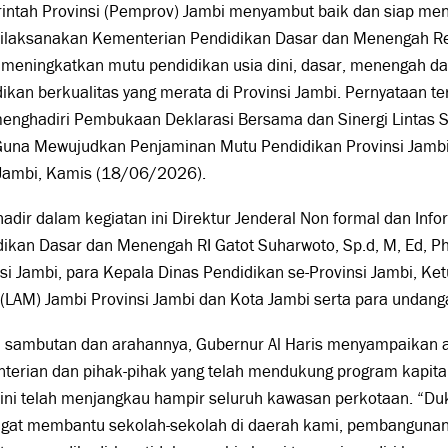
intah Provinsi (Pemprov) Jambi menyambut baik dan siap me
dilaksanakan Kementerian Pendidikan Dasar dan Menengah Re
 meningkatkan mutu pendidikan usia dini, dasar, menengah 
ikan berkualitas yang merata di Provinsi Jambi. Pernyataan 
enghadiri Pembukaan Deklarasi Bersama dan Sinergi Lintas S
una Mewujudkan Penjaminan Mutu Pendidikan Provinsi Jambi,
 Jambi, Kamis (18/06/2026).
hadir dalam kegiatan ini Direktur Jenderal Non formal dan Inf
ikan Dasar dan Menengah RI Gatot Suharwoto, Sp.d, M, Ed, Ph
si Jambi, para Kepala Dinas Pendidikan se-Provinsi Jambi, K
(LAM) Jambi Provinsi Jambi dan Kota Jambi serta para undanga
 sambutan dan arahannya, Gubernur Al Haris menyampaikan a
erian dan pihak-pihak yang telah mendukung program kapitali
kini telah menjangkau hampir seluruh kawasan perkotaan. “D
angat membantu sekolah-sekolah di daerah kami, pembangunan