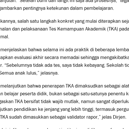
anjutan. “Setelah bumi dan langit ini saja ada prosesnya,” tega
ambarkan pentingnya ketekunan dalam pembelajaran.
kannya, salah satu langkah konkret yang mulai diterapkan se
nalan dan pelaksanaan Tes Kemampuan Akademik (TKA) pada 
rmal.
 menjelaskan bahwa selama ini ada praktik di beberapa lemba
apkan evaluasi akhir secara memadai sehingga mengakibatka
r. “Sebelumnya tidak ada tes, saya tidak kebayang. Sekolah ti
 Semua anak lulus,” jelasnya.
 melanjutkan bahwa penerapan TKA dimaksudkan sebagai alat 
n belajar peserta didik, bukan sebagai satu-satunya penentu k
skan TKA bersifat tidak wajib mutlak, namun sangat diperluka
utkan pendidikan ke jenjang yang lebih tinggi, termasuk pergur
, TKA sudah dimasukkan sebagai validator rapor,” jelas Dirjen.