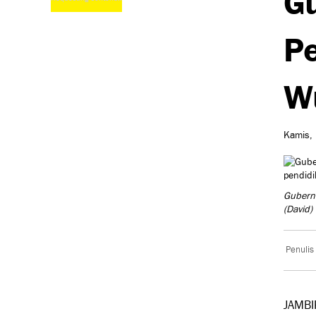
P
Wu
Kamis, 
Gubernu
(David)
Penulis
JAMBI