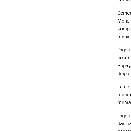
Sement
Meneng
kompu
mening
Dirjen
pesert
Supay
ditipu
Ia me
membu
meman
Dirje
dan h