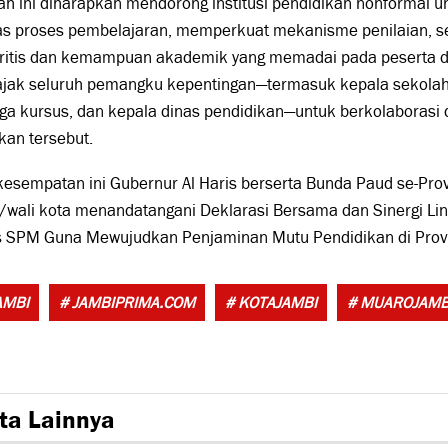
h ini diharapkan mendorong institusi pendidikan nonformal 
tas proses pembelajaran, memperkuat mekanisme penilaian, 
kritis dan kemampuan akademik yang memadai pada peserta did
jak seluruh pemangku kepentingan—termasuk kepala sekolah, 
ga kursus, dan kepala dinas pendidikan—untuk berkolaborasi
kan tersebut.
esempatan ini Gubernur Al Haris berserta Bunda Paud se-Prov
/wali kota menandatangani Deklarasi Bersama dan Sinergi Lint
s SPM Guna Mewujudkan Penjaminan Mutu Pendidikan di Provi
AMBI
# JAMBIPRIMA.COM
# KOTAJAMBI
# MUAROJAMB
ta Lainnya