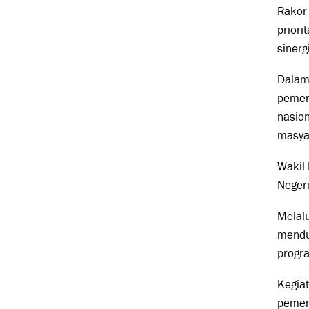
Rakor 
prior
sinerg
Dalam
pemer
nasion
masya
Wakil
Negeri
Melal
mendu
progr
Kegiat
pemer