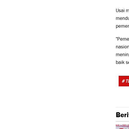
Usai 
mendu
pemer
"Peme
nasion
menin
baik s
# T
Beri