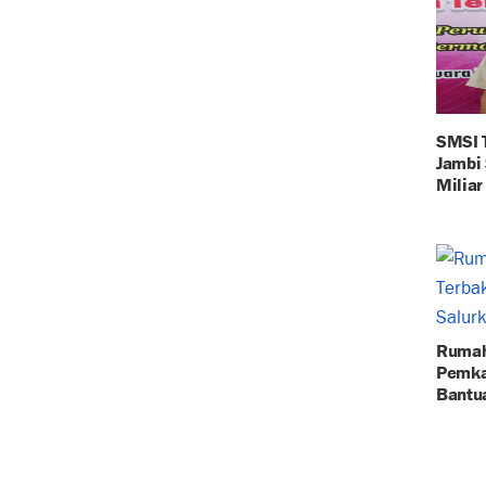
SMSI 
Jambi
Milia
Rumah
Pemka
Bantu