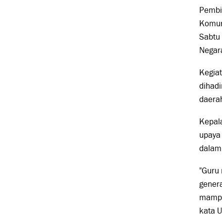
Pembin
Komuni
Sabtu
Negar
Kegiat
dihadi
daerah
Kepala
upaya 
dalam
"Guru 
gener
mampu 
kata 