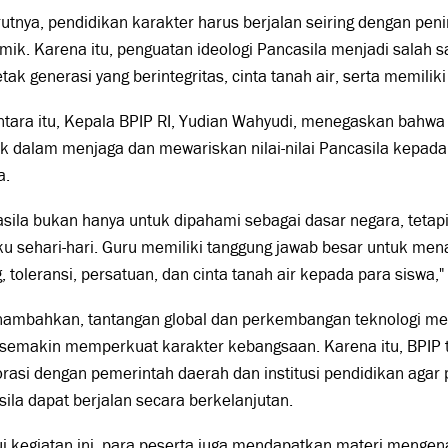
tnya, pendidikan karakter harus berjalan seiring dengan peni
ik. Karena itu, penguatan ideologi Pancasila menjadi salah 
ak generasi yang berintegritas, cinta tanah air, serta memili
tara itu, Kepala BPIP RI, Yudian Wahyudi, menegaskan bahwa
k dalam menjaga dan mewariskan nilai-nilai Pancasila kepada
a.
sila bukan hanya untuk dipahami sebagai dasar negara, tetap
ku sehari-hari. Guru memiliki tanggung jawab besar untuk me
, toleransi, persatuan, dan cinta tanah air kepada para siswa,"
nambahkan, tantangan global dan perkembangan teknologi me
 semakin memperkuat karakter kebangsaan. Karena itu, BPIP
rasi dengan pemerintah daerah dan institusi pendidikan agar
ila dapat berjalan secara berkelanjutan.
ui kegiatan ini, para peserta juga mendapatkan materi menge