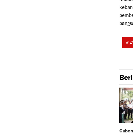
kebang
pembe
bangs
# J
Beri
Gubern