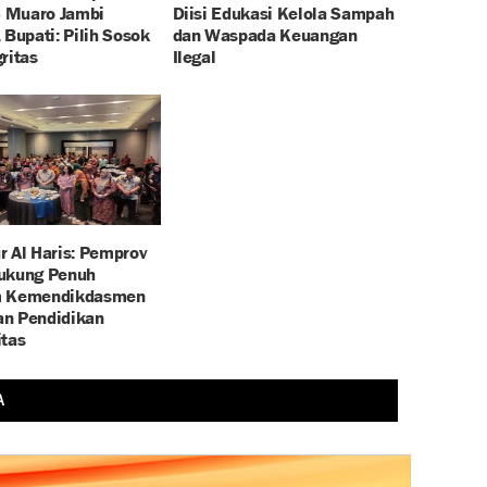
 Muaro Jambi
Diisi Edukasi Kelola Sampah
 Bupati: Pilih Sosok
dan Waspada Keuangan
ritas
Ilegal
r Al Haris: Pemprov
ukung Penuh
m Kemendikdasmen
n Pendidikan
itas
A