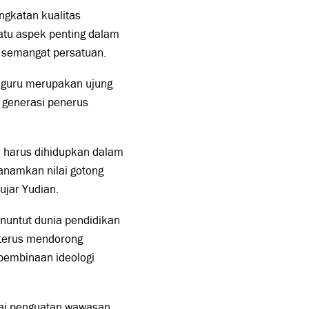
ngkatan kualitas
satu aspek penting dalam
ki semangat persatuan.
 guru merupakan ujung
 generasi penerus
i harus dihidupkan dalam
nanamkan nilai gotong
 ujar Yudian.
nuntut dunia pendidikan
 terus mendorong
 pembinaan ideologi
nai penguatan wawasan