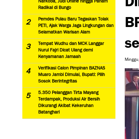
Narkoba, Judi Online hingga Paham
Radikal di Bungo
BP
Pemdes Pulau Baru Tegaskan Tolak
2
PETI, Ajak Warga Jaga Lingkungan dan
Selamatkan Warisan Alam
se
Tempat Wudhu dan MCK Langgar
3
Nurul Fajri Dicat Ulang demi
Kenyamanan Jamaah
Minggu,
Verifikasi Calon Pimpinan BAZNAS
4
Muaro Jambi Dimulai, Bupati: Pilih
Sosok Berintegritas
5.350 Pelanggan Tirta Mayang
5
Terdampak, Produksi Air Bersih
Dikurangi Akibat Kekeruhan
Batanghari