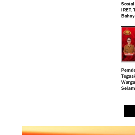
Sosial
IRET, 
Bahay
Pemde
Tegask
Warga
Selam