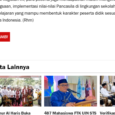
saan, implementasi nilai-nilai Pancasila di lingkungan sekolah,
lajaran yang mampu membentuk karakter peserta didik sesuai
a Indonesia. (Rhm)
Tags:
AMBI
ta Lainnya
ur Al Haris Buka
487 Mahasiswa FTK UIN STS
Verifika