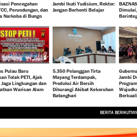
isasi Pencegahan
Jambi Ikuti Yudisium, Rektor:
BAZNAS
TCC, Perundungan, dan
Jangan Berhenti Belajar
Dimulai,
a Narkoba di Bungo
Berinteg
s Pulau Baru
5.350 Pelanggan Tirta
Gubernu
an Tolak PETI, Ajak
Mayang Terdampak,
Jambi D
 Jaga Lingkungan dan
Produksi Air Bersih
Progra
atkan Warisan Alam
Dikurangi Akibat Kekeruhan
Wujudka
Batanghari
Berkual
BERITA BERIKUTNY