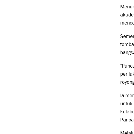
Menuru
akadem
mencet
Semen
tomba
bangs
"Panca
perila
royong
Ia me
untuk
kolabo
Pancas
Melal