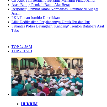
CE Ajak Tim Berjuang Bersama Menangi Pilgub Jambi
Atasi Banjir, Pemkab Bantu Alat Berat
Responsif, Pemkot Jambi Normalisasi Drainase di Sungai
Asam
PKL Taman Jomblo Ditertibkan
Lilik Dedikasikan Perjalanannya Untuk Ibu dan Istri
Satlantas Polres Batanghari 'Kandang' Tronton Batubara Asal
Tebo
TOP 24 JAM
TOP 7 HARI
HUKRIM