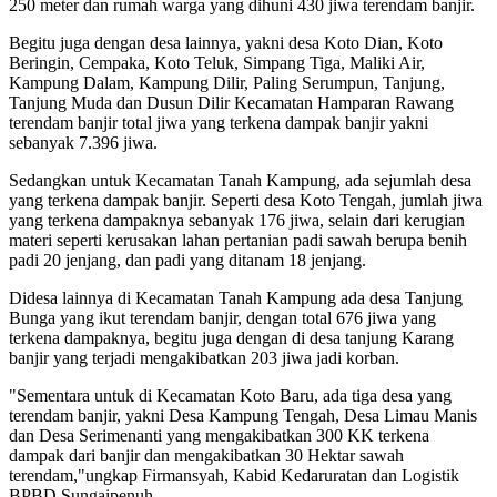
250 meter dan rumah warga yang dihuni 430 jiwa terendam banjir.
Begitu juga dengan desa lainnya, yakni desa Koto Dian, Koto
Beringin, Cempaka, Koto Teluk, Simpang Tiga, Maliki Air,
Kampung Dalam, Kampung Dilir, Paling Serumpun, Tanjung,
Tanjung Muda dan Dusun Dilir Kecamatan Hamparan Rawang
terendam banjir total jiwa yang terkena dampak banjir yakni
sebanyak 7.396 jiwa.
Sedangkan untuk Kecamatan Tanah Kampung, ada sejumlah desa
yang terkena dampak banjir. Seperti desa Koto Tengah, jumlah jiwa
yang terkena dampaknya sebanyak 176 jiwa, selain dari kerugian
materi seperti kerusakan lahan pertanian padi sawah berupa benih
padi 20 jenjang, dan padi yang ditanam 18 jenjang.
Didesa lainnya di Kecamatan Tanah Kampung ada desa Tanjung
Bunga yang ikut terendam banjir, dengan total 676 jiwa yang
terkena dampaknya, begitu juga dengan di desa tanjung Karang
banjir yang terjadi mengakibatkan 203 jiwa jadi korban.
"Sementara untuk di Kecamatan Koto Baru, ada tiga desa yang
terendam banjir, yakni Desa Kampung Tengah, Desa Limau Manis
dan Desa Serimenanti yang mengakibatkan 300 KK terkena
dampak dari banjir dan mengakibatkan 30 Hektar sawah
terendam,"ungkap Firmansyah, Kabid Kedaruratan dan Logistik
BPBD Sungaipenuh.