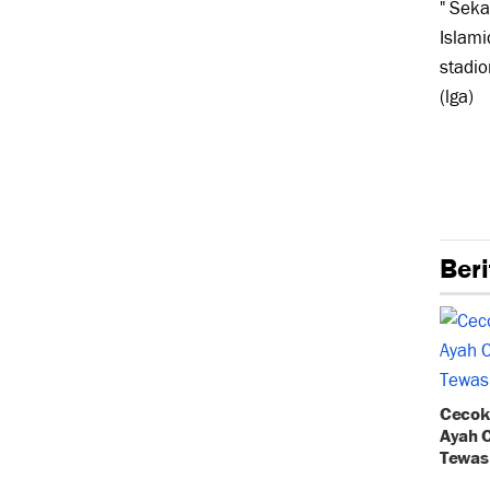
" Seka
Islami
stadio
(lga)
Tags:
Beri
Cecok 
Ayah 
Tewas