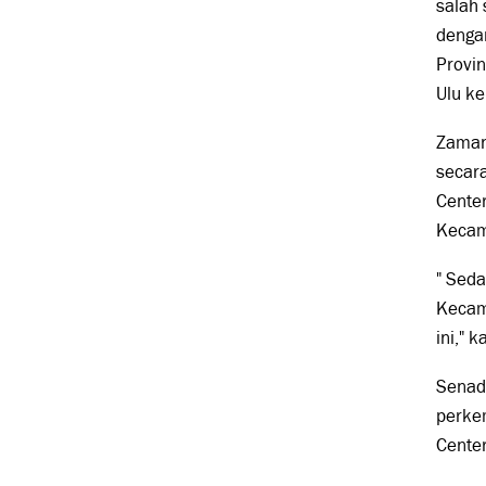
salah
dengan
Provi
Ulu ke
Zaman
secara
Center
Kecam
" Seda
Kecam
ini," k
Senada
perke
Cente