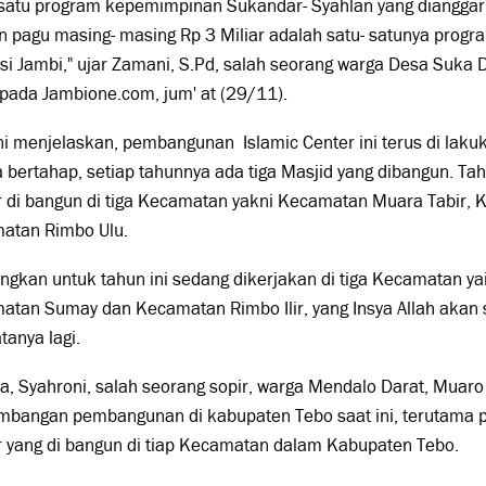
 satu program kepemimpinan Sukandar- Syahlan yang diangga
 pagu masing- masing Rp 3 Miliar adalah satu- satunya prog
nsi Jambi," ujar Zamani, S.Pd, salah seorang warga Desa Suk
pada Jambione.com, jum' at (29/11).
i menjelaskan, pembangunan Islamic Center ini terus di lak
 bertahap, setiap tahunnya ada tiga Masjid yang dibangun. Tah
 di bangun di tiga Kecamatan yakni Kecamatan Muara Tabir, Ke
atan Rimbo Ulu.
ngkan untuk tahun ini sedang dikerjakan di tiga Kecamatan ya
atan Sumay dan Kecamatan Rimbo Ilir, yang Insya Allah akan 
atanya lagi.
, Syahroni, salah seorang sopir, warga Mendalo Darat, Muaro
mbangan pembangunan di kabupaten Tebo saat ini, terutama 
r yang di bangun di tiap Kecamatan dalam Kabupaten Tebo.