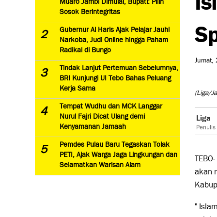
Muaro Jambi Dimulai, Bupati: Pilih
Sosok Berintegritas
Sp
Gubernur Al Haris Ajak Pelajar Jauhi
2
Narkoba, Judi Online hingga Paham
Radikal di Bungo
Jumat, 
Tindak Lanjut Pertemuan Sebelumnya,
3
BRI Kunjungi UI Tebo Bahas Peluang
Kerja Sama
(Liga/J
Tempat Wudhu dan MCK Langgar
4
Nurul Fajri Dicat Ulang demi
Liga
Kenyamanan Jamaah
Penulis
Pemdes Pulau Baru Tegaskan Tolak
5
PETI, Ajak Warga Jaga Lingkungan dan
TEBO- 
Selamatkan Warisan Alam
akan 
Kabupa
" Isl