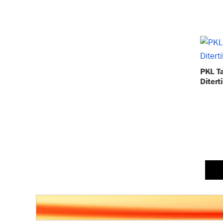
PKL T
Ditert