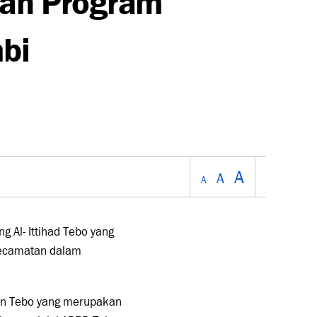
mbi
A
A
A
 Al- Ittihad Tebo yang
Kecamatan dalam
ten Tebo yang merupakan