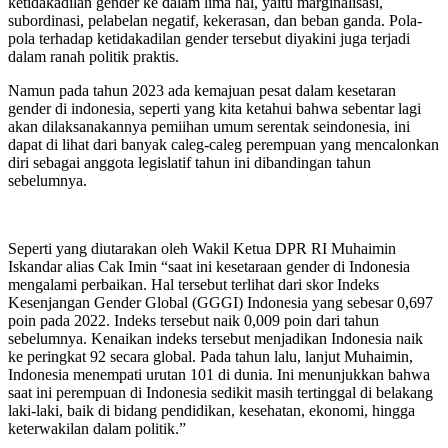
ketidakadilan gender ke dalam lima hal, yaitu marginalisasi,
subordinasi, pelabelan negatif, kekerasan, dan beban ganda. Pola-
pola terhadap ketidakadilan gender tersebut diyakini juga terjadi
dalam ranah politik praktis.
Namun pada tahun 2023 ada kemajuan pesat dalam kesetaran
gender di indonesia, seperti yang kita ketahui bahwa sebentar lagi
akan dilaksanakannya pemiihan umum serentak seindonesia, ini
dapat di lihat dari banyak caleg-caleg perempuan yang mencalonkan
diri sebagai anggota legislatif tahun ini dibandingan tahun
sebelumnya.
Seperti yang diutarakan oleh Wakil Ketua DPR RI Muhaimin
Iskandar alias Cak Imin “saat ini kesetaraan gender di Indonesia
mengalami perbaikan. Hal tersebut terlihat dari skor Indeks
Kesenjangan Gender Global (GGGI) Indonesia yang sebesar 0,697
poin pada 2022. Indeks tersebut naik 0,009 poin dari tahun
sebelumnya. Kenaikan indeks tersebut menjadikan Indonesia naik
ke peringkat 92 secara global. Pada tahun lalu, lanjut Muhaimin,
Indonesia menempati urutan 101 di dunia. Ini menunjukkan bahwa
saat ini perempuan di Indonesia sedikit masih tertinggal di belakang
laki-laki, baik di bidang pendidikan, kesehatan, ekonomi, hingga
keterwakilan dalam politik.”