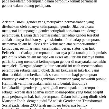
pada kesadaran perempuan dalam berpolitik terkait persamaan
gender dalam bidang pekerjaan.
Adapun Isu-isu gender yang merupakan permasalahan yang
disebabkan oleh adanya ketimpangan gender. Jika berbicara
mengenai ketimpangan gender seringkali berkaitan erat dengan
perempuan. Bagian dari permasalahan terhadap gender tersebut
adalah adanya tindakan yang diskriminatif terhadap perempuan,
utamanya dalam hal akses dan kekuasaan atas sumber-sumber
kehidupan, penghargaan, kesempatan, peran, status, dan hak.
Pelecehan terhadap perempuan khususnya pada ranah politik praktis
jika ditilik lebih dalam merupakan ekses atau terlalu kuatnya kultur
patriarki yang membuat ketimpangan gender di masyarakat semakin
merajalela. Dengan adanya kultur patriarki ini telah menempatkan
perempuan sebagai suatu objek dalam kekuasaan laki-laki yang
dimana tidak memberikan hak secara otonom bagi perempuan
khususnya dalam hal pengambilan keputusan yang mewakili publik.
Hal inilah yang merupakan salah satu bentuk timbulnya
ketidakadilan gender yang seringkali menempatkan perempuan
sebagai korban dari adanya sistem sosial-politik yang tidak adaptif
pada perjuangan hak-hak perempuan. Dalam buku yang ditulis oleh
Mansour Faqih dengan judul "Analisis Gender dan Transformasi
Sosial pada tahun 2003 telah membagi beberapa bentuk