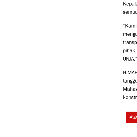
Kepal
semua 
“Kami
menga
trans
pihak
UNJA,
HIMAP
tanggu
Mahasi
konstr
# J