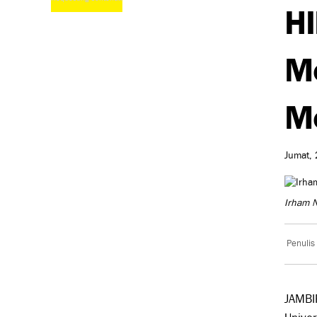
H
Me
Me
Jumat, 
Irham N
Penulis
JAMBI