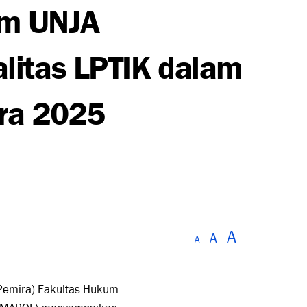
um UNJA
litas LPTIK dalam
ira 2025
A
A
A
Pemira) Fakultas Hukum