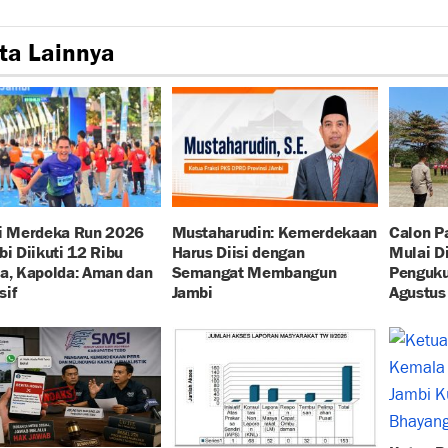
ta Lainnya
si Merdeka Run 2026
Mustaharudin: Kemerdekaan
Calon P
bi Diikuti 12 Ribu
Harus Diisi dengan
Mulai Di
a, Kapolda: Aman dan
Semangat Membangun
Penguku
sif
Jambi
Agustus