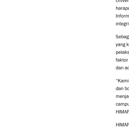
Unive
harap
Inform
integ
Sebag
yang k
pelak
fakto
dan ad
“Kami 
dan t
menja
campur
HIMAP
HIMAPO