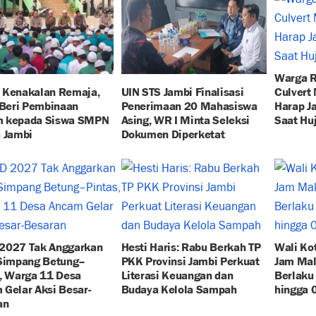
Warga R
 Kenakalan Remaja,
UIN STS Jambi Finalisasi
Culvert
 Beri Pembinaan
Penerimaan 20 Mahasiswa
Harap J
 kepada Siswa SMPN
Asing, WR I Minta Seleksi
Saat Hu
 Jambi
Dokumen Diperketat
2027 Tak Anggarkan
Hesti Haris: Rabu Berkah TP
Wali Ko
 Simpang Betung–
PKK Provinsi Jambi Perkuat
Jam Mal
, Warga 11 Desa
Literasi Keuangan dan
Berlaku
Gelar Aksi Besar-
Budaya Kelola Sampah
hingga 
an