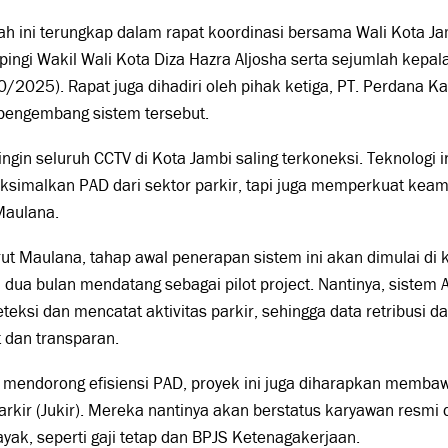
h ini terungkap dalam rapat koordinasi bersama Wali Kota Ja
ingi Wakil Wali Kota Diza Hazra Aljosha serta sejumlah kepal
/2025). Rapat juga dihadiri oleh pihak ketiga, PT. Perdana Ka
 pengembang sistem tersebut.
ingin seluruh CCTV di Kota Jambi saling terkoneksi. Teknologi 
simalkan PAD dari sektor parkir, tapi juga memperkuat keama
Maulana.
t Maulana, tahap awal penerapan sistem ini akan dimulai di
 dua bulan mendatang sebagai pilot project. Nantinya, sistem 
eksi dan mencatat aktivitas parkir, sehingga data retribusi d
 dan transparan.
 mendorong efisiensi PAD, proyek ini juga diharapkan membaw
arkir (Jukir). Mereka nantinya akan berstatus karyawan resmi
ayak, seperti gaji tetap dan BPJS Ketenagakerjaan.