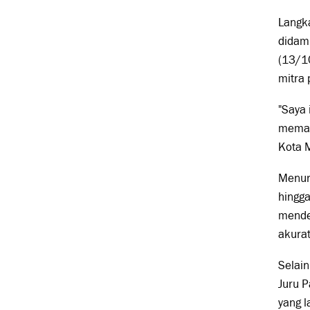
Langka
didamp
(13/10
mitra
"Saya 
memak
Kota 
Menuru
hingga
mendet
akurat
Selain
Juru P
yang l