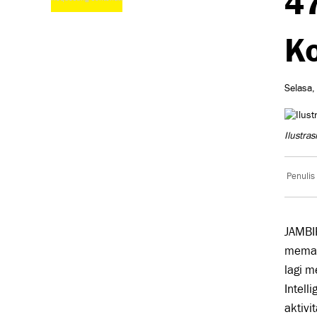
Ko
Selasa,
Ilustras
Penulis
JAMBI
memaks
lagi m
Intel
aktivi