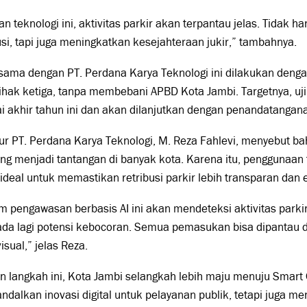
n teknologi ini, aktivitas parkir akan terpantau jelas. Tidak
usi, tapi juga meningkatkan kesejahteraan jukir,” tambahnya.
sama dengan PT. Perdana Karya Teknologi ini dilakukan deng
ihak ketiga, tanpa membebani APBD Kota Jambi. Targetnya, uji
ai akhir tahun ini dan akan dilanjutkan dengan penandatanga
ur PT. Perdana Karya Teknologi, M. Reza Fahlevi, menyebut ba
 menjadi tantangan di banyak kota. Karena itu, penggunaan t
 ideal untuk memastikan retribusi parkir lebih transparan dan e
m pengawasan berbasis AI ini akan mendeteksi aktivitas parkir 
ada lagi potensi kebocoran. Semua pemasukan bisa dipantau d
visual,” jelas Reza.
 langkah ini, Kota Jambi selangkah lebih maju menuju Smart 
dalkan inovasi digital untuk pelayanan publik, tetapi juga m