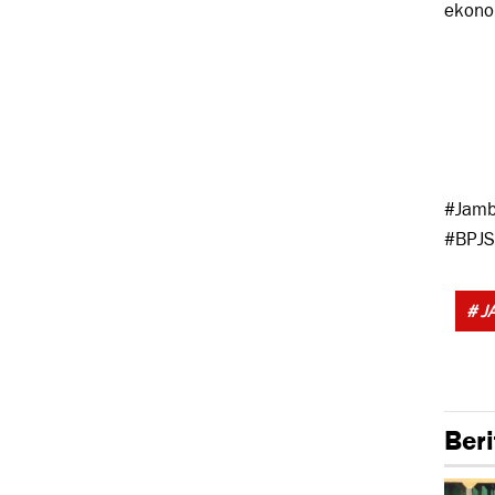
ekono
#Jamb
#BPJS
# J
Beri