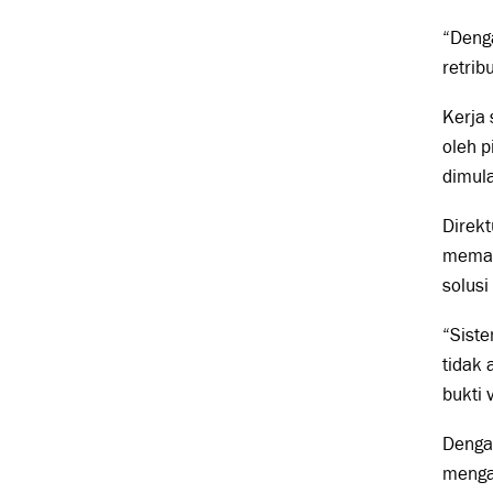
“Denga
retrib
Kerja 
oleh p
dimul
Direkt
memang
solusi
“Siste
tidak 
bukti 
Dengan
mengan