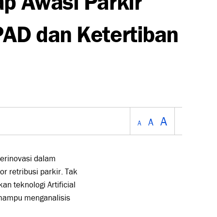
PAD dan Ketertiban
A
A
A
erinovasi dalam
 retribusi parkir. Tak
 teknologi Artificial
 mampu menganalisis