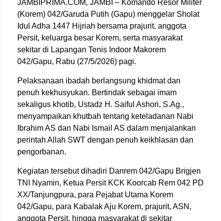
JAMBIPRIMA.COM, JAMBI – Komando Resor Militer
(Korem) 042/Garuda Putih (Gapu) menggelar Sholat
Idul Adha 1447 Hijriah bersama prajurit, anggota
Persit, keluarga besar Korem, serta masyarakat
sekitar di Lapangan Tenis Indoor Makorem
042/Gapu, Rabu (27/5/2026) pagi.
Pelaksanaan ibadah berlangsung khidmat dan
penuh kekhusyukan. Bertindak sebagai imam
sekaligus khotib, Ustadz H. Saiful Ashori, S.Ag.,
menyampaikan khutbah tentang keteladanan Nabi
Ibrahim AS dan Nabi Ismail AS dalam menjalankan
perintah Allah SWT dengan penuh keikhlasan dan
pengorbanan.
Kegiatan tersebut dihadiri Danrem 042/Gapu Brigjen
TNI Nyamin, Ketua Persit KCK Koorcab Rem 042 PD
XX/Tanjungpura, para Pejabat Utama Korem
042/Gapu, para Kabalak Aju Korem, prajurit, ASN,
anggota Persit, hingga masyarakat di sekitar