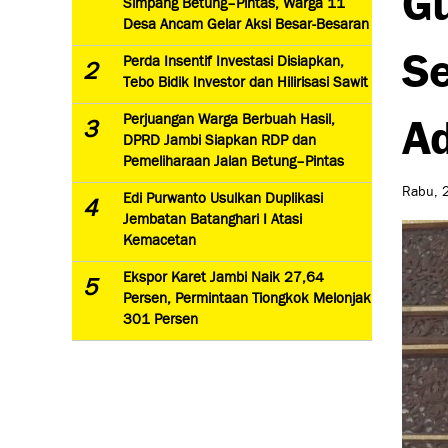
Simpang Betung–Pintas, Warga 11
Desa Ancam Gelar Aksi Besar-Besaran
S
Perda Insentif Investasi Disiapkan,
2
Tebo Bidik Investor dan Hilirisasi Sawit
A
Perjuangan Warga Berbuah Hasil,
3
DPRD Jambi Siapkan RDP dan
Pemeliharaan Jalan Betung–Pintas
Rabu, 2
Edi Purwanto Usulkan Duplikasi
4
Jembatan Batanghari I Atasi
Kemacetan
Ekspor Karet Jambi Naik 27,64
5
Persen, Permintaan Tiongkok Melonjak
301 Persen