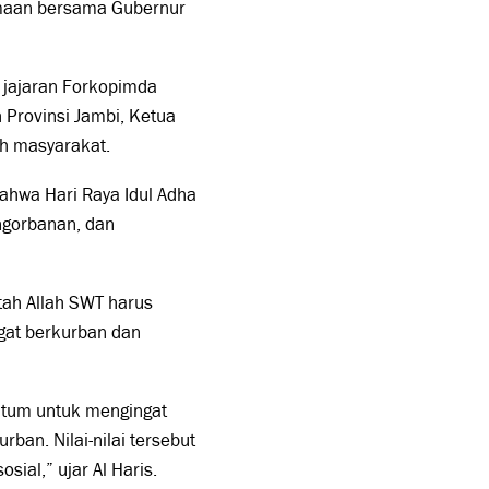
amaan bersama Gubernur
, jajaran Forkopimda
h Provinsi Jambi, Ketua
oh masyarakat.
ahwa Hari Raya Idul Adha
ngorbanan, dan
tah Allah SWT harus
gat berkurban dan
ntum untuk mengingat
ban. Nilai-nilai tersebut
ial,” ujar Al Haris.