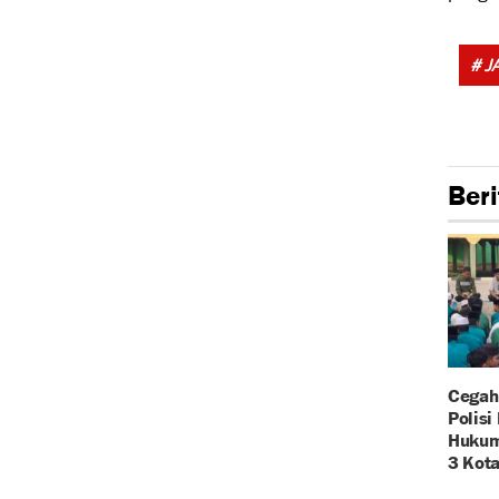
# J
Beri
Cegah
Polisi
Hukum
3 Kota