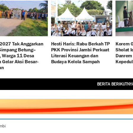
2027 Tak Anggarkan
Hesti Haris: Rabu Berkah TP
Korem 0
 Simpang Betung–
PKK Provinsi Jambi Perkuat
Sholat 
, Warga 11 Desa
Literasi Keuangan dan
Danrem 
Gelar Aksi Besar-
Budaya Kelola Sampah
Kepedul
an
BERITA BERIKUTNY
ambi