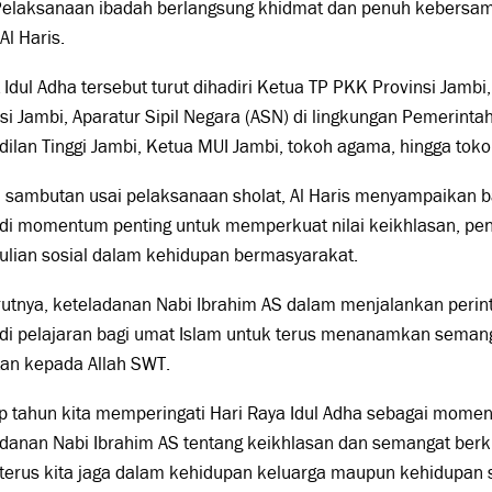
 Pelaksanaan ibadah berlangsung khidmat dan penuh kebers
Al Haris
.
 Idul Adha tersebut turut dihadiri Ketua TP PKK Provinsi Jambi
si Jambi, Aparatur Sipil Negara (ASN) di lingkungan Pemerinta
ilan Tinggi Jambi, Ketua MUI Jambi, tokoh agama, hingga tok
 sambutan usai pelaksanaan sholat, Al Haris menyampaikan b
di momentum penting untuk memperkuat nilai keikhlasan, pe
ulian sosial dalam kehidupan bermasyarakat.
utnya, keteladanan Nabi Ibrahim AS dalam menjalankan perin
di pelajaran bagi umat Islam untuk terus menanamkan seman
tan kepada Allah SWT.
ap tahun kita memperingati Hari Raya Idul Adha sebagai mome
danan Nabi Ibrahim AS tentang keikhlasan dan semangat berkur
terus kita jaga dalam kehidupan keluarga maupun kehidupan sos