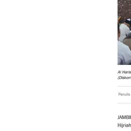
Al Hari
(Diskom
Penulis
JAMBI
Hijria