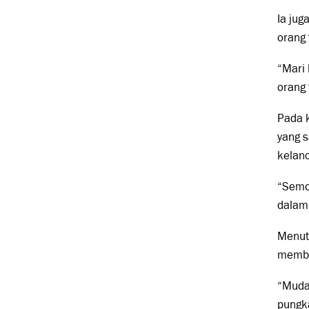
Ia ju
orang
“Mari
orang 
Pada k
yang s
kelan
“Semo
dalam 
Menut
memba
“Muda
pungk