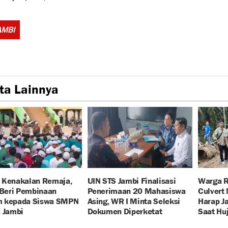
Tags:
AMBI
ta Lainnya
 Kenakalan Remaja,
UIN STS Jambi Finalisasi
Warga R
 Beri Pembinaan
Penerimaan 20 Mahasiswa
Culvert
 kepada Siswa SMPN
Asing, WR I Minta Seleksi
Harap J
 Jambi
Dokumen Diperketat
Saat Hu