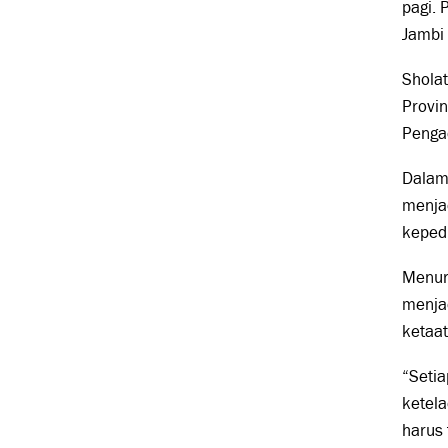
pagi.
Jambi
Sholat
Provin
Pengad
Dalam
menja
keped
Menur
menja
ketaa
“Seti
ketela
harus 