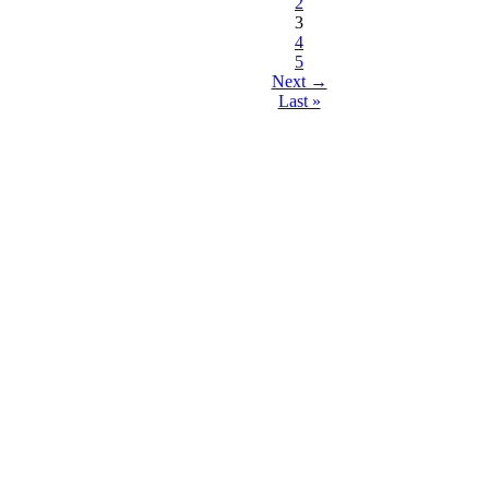
2
3
4
5
Next →
Last »