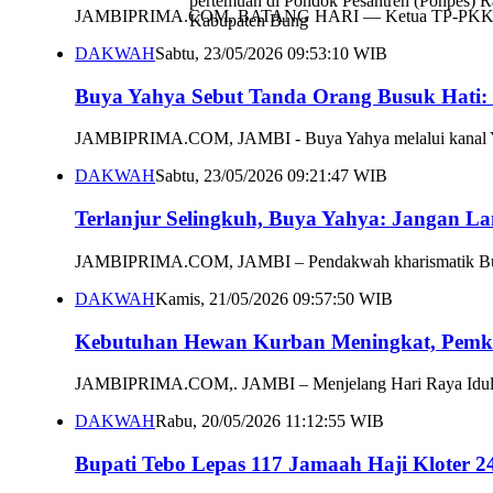
pertemuan di Pondok Pesantren (Ponpes) Ra
JAMBIPRIMA.COM, BATANG HARI — Ketua TP-PKK Provins
Kabupaten Bung
DAKWAH
Sabtu, 23/05/2026 09:53:10 WIB
Buya Yahya Sebut Tanda Orang Busuk Hati: 
JAMBIPRIMA.COM, JAMBI - Buya Yahya melalui kanal YouT
DAKWAH
Sabtu, 23/05/2026 09:21:47 WIB
Terlanjur Selingkuh, Buya Yahya: Jangan 
JAMBIPRIMA.COM, JAMBI – Pendakwah kharismatik Buya Ya
DAKWAH
Kamis, 21/05/2026 09:57:50 WIB
Kebutuhan Hewan Kurban Meningkat, Pemko
JAMBIPRIMA.COM,. JAMBI – Menjelang Hari Raya Idul Adh
DAKWAH
Rabu, 20/05/2026 11:12:55 WIB
Bupati Tebo Lepas 117 Jamaah Haji Kloter 2