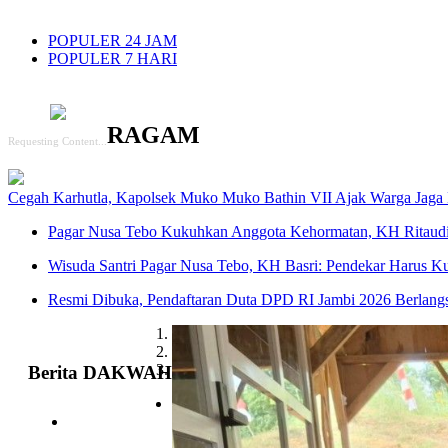
POPULER 24 JAM
POPULER 7 HARI
RAGAM
Requesting Content...
Cegah Karhutla, Kapolsek Muko Muko Bathin VII Ajak Warga Jaga
Pagar Nusa Tebo Kukuhkan Anggota Kehormatan, KH Ritaudi
Wisuda Santri Pagar Nusa Tebo, KH Basri: Pendekar Harus Ku
Resmi Dibuka, Pendaftaran Duta DPD RI Jambi 2026 Berlang
1
2
3
Berita DAKWAH
Sungai Manau Juara Umu
BKMT Tanah Sepenggal Ge
Kumpulkan 295 Poin
Silaturahmi dan Syiar Isl