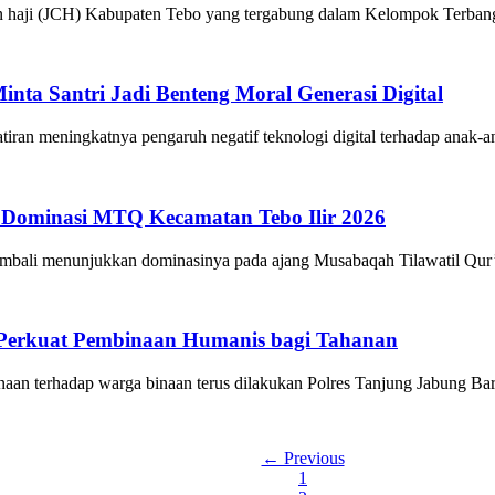
 (JCH) Kabupaten Tebo yang tergabung dalam Kelompok Terbang (Kl
nta Santri Jadi Benteng Moral Generasi Digital
ningkatnya pengaruh negatif teknologi digital terhadap anak-ana
i Dominasi MTQ Kecamatan Tebo Ilir 2026
i menunjukkan dominasinya pada ajang Musabaqah Tilawatil Qur’an
at Perkuat Pembinaan Humanis bagi Tahanan
dap warga binaan terus dilakukan Polres Tanjung Jabung Barat m
← Previous
1