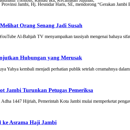
udhatul Tholibin, Rantau Ikil, Kecamatan Jujuhan,
i Jambi, Hj. Hesnidar Haris, SE, mendorong “Gerakan Jambi Ber
Melihat Orang Senang Jadi Susah
ube Al-Bahjah TV menyampaikan tausiyah mengenai bahaya sifat has
Lanjutkan Hubungan yang Merusak
hya kembali menjadi perhatian publik setelah ceramahnya dalam vi
t Jambi Turunkan Petugas Pemeriksa
a 1447 Hijriah, Pemerintah Kota Jambi mulai memperketat pengawa
4 ke Asrama Haji Jambi