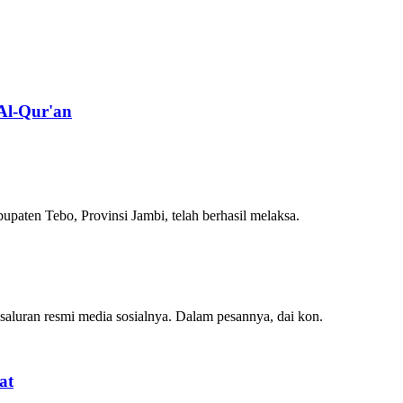
Al-Qur'an
en Tebo, Provinsi Jambi, telah berhasil melaksa.
an resmi media sosialnya. Dalam pesannya, dai kon.
at