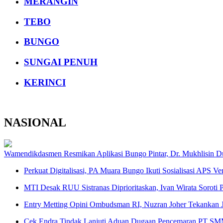
MERANGIN
TEBO
BUNGO
SUNGAI PENUH
KERINCI
NASIONAL
Wamendikdasmen Resmikan Aplikasi Bungo Pintar, Dr. Mukhlisin D
Perkuat Digitalisasi, PA Muara Bungo Ikuti Sosialisasi APS Ver
MTI Desak RUU Sistranas Diprioritaskan, Ivan Wirata Soroti
Entry Metting Opini Ombudsman RI, Nuzran Joher Tekankan J
Cek Endra Tindak Lanjuti Aduan Dugaan Pencemaran PT SMM