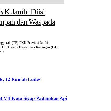
KK Jambi Diisi
 Hanguskan 5,5
ss Polda Jambi
ampah dan Waspada
 Berhasil
an Kerahkan 90
n Api
gerak (TP) PKK Provinsi Jambi
utan dan lahan (Karhutla) kembali
(DLH) dan Otoritas Jasa Keuangan (OJK)
amatan Sumay, Kabupaten Tebo, Provinsi
yar
uk, 12 Rumah Ludes
t VII Koto Sigap Padamkan Api