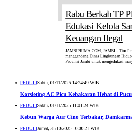
Rabu Berkah TP P
Karhutla Semambu
8 Rumah Dinas Me
Edukasi Kelola S
Hektare Lahan, Api
Terbakar, Damkart
Keuangan Ilegal
Dipadamkan
Personel Padamka
JAMBIPRIMA.COM, JAMBI - Tim Peng
JAMBIPRIMA.COM, TEBO – Kebakaran h
menggandeng Dinas Lingkungan Hidup 
terjadi di wilayah Desa Semambu, Kec
Provinsi Jambi untuk mengedukasi mas
Jambi. Peristiwa yang terjadi p
PEDULI
Sabtu, 01/11/2025 14:24:49 WIB
1
2
Korsleting AC Picu Kebakaran Hebat di Puc
3
PEDULI
Sabtu, 01/11/2025 11:01:24 WIB
Kebun Warga Aur Cino Terbakar, Damkarma
PEDULI
Jumat, 31/10/2025 10:00:21 WIB