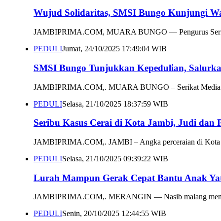
Wujud Solidaritas, SMSI Bungo Kunjungi W
JAMBIPRIMA.COM, MUARA BUNGO — Pengurus Serikat Medi
PEDULI
Jumat, 24/10/2025 17:49:04 WIB
SMSI Bungo Tunjukkan Kepedulian, Salurk
JAMBIPRIMA.COM,. MUARA BUNGO – Serikat Media Siber 
PEDULI
Selasa, 21/10/2025 18:37:59 WIB
Seribu Kasus Cerai di Kota Jambi, Judi dan 
JAMBIPRIMA.COM,. JAMBI – Angka perceraian di Kota Jamb
PEDULI
Selasa, 21/10/2025 09:39:22 WIB
Lurah Mampun Gerak Cepat Bantu Anak Yat
JAMBIPRIMA.COM,. MERANGIN — Nasib malang menimpa Sav
PEDULI
Senin, 20/10/2025 12:44:55 WIB