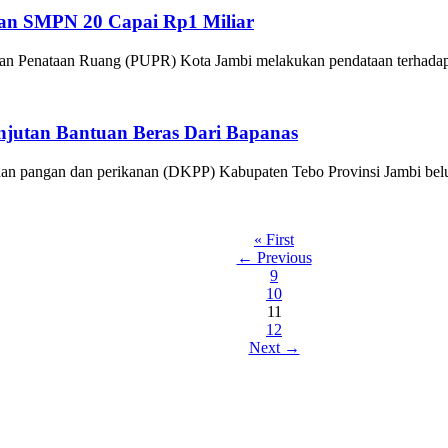
an SMPN 20 Capai Rp1 Miliar
nataan Ruang (PUPR) Kota Jambi melakukan pendataan terhadap ru
njutan Bantuan Beras Dari Bapanas
angan dan perikanan (DKPP) Kabupaten Tebo Provinsi Jambi belum m
« First
← Previous
9
10
11
12
Next →